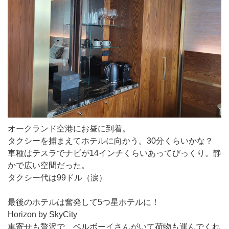
オークランド空港にお昼に到着。
タクシーを捕まえてホテルに向かう。30分くらいかな？
車種はテスラでナビが14インチくらいあってびっくり。静
かで広い空間だった。
タクシー代は99ドル（涙）
最後のホテルは奮発して5つ星ホテルに！
Horizon by SkyCity
車寄せも贅沢で、ベルボーイさんがいて荷物も運んでくれ