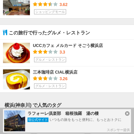
3.62
ショッピングモール
この旅行で行ったグルメ・レストラン
UCCカフェ メルカード そごう横浜店
3.3
グルメ・レストラン
三本珈琲店 CIAL横浜店
3.26
グルメ・レストラン
横浜(神奈川) で人気のタグ
ラフォーレ倶楽部 箱根強羅 湯の棲
#
横浜
#
みなとみらい
#
横浜中華街
#
グルメ
いつもの旅をもっと便利に、もっとおトクに
宿公式サイト
#
街歩き
#
山下公園
#
横浜美術館
#
赤レンガ倉庫
スポンサー提供