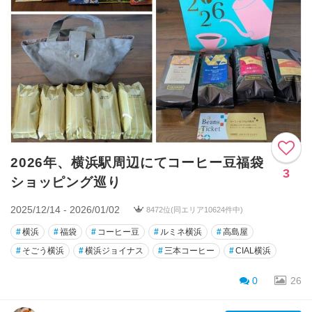
2026年、横浜駅周辺にてコーヒー豆福袋
3
ショッピング巡り
2025/12/14 - 2026/01/02
8472位(同エリア10624件中)
#
横浜
#
福袋
#
コーヒー豆
#
ルミネ横浜
#
高島屋
#
そごう横浜
#
横浜ジョイナス
#
三本コーヒー
#
CIAL横浜
0
26