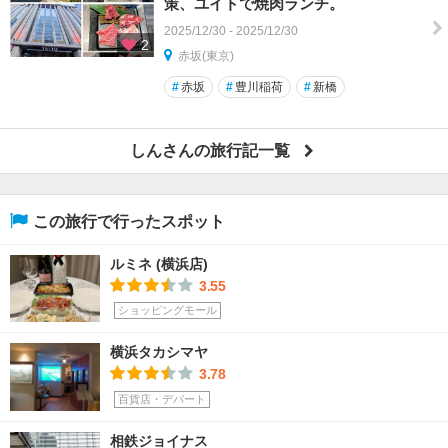
策、ユイトで焼肉ランチ。
2025/12/30 - 2025/12/30
2
赤坂(東京)
#
赤坂
#
豊川稲荷
#
新橋
しんさんの旅行記一覧
この旅行で行ったスポット
ルミネ (横浜店)
3.55
ショッピングモール
横浜タカシマヤ
3.78
百貨店・デパート
相鉄ジョイナス