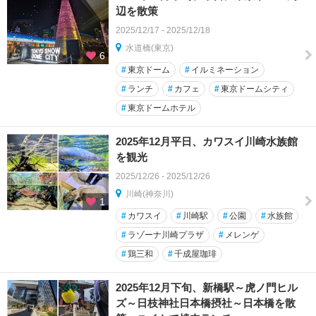
辺を散策
2025/12/17 - 2025/12/18
水道橋(東京)
6
#
東京ドーム
#
イルミネーション
#
ランチ
#
カフェ
#
東京ドームシティ
#
東京ドームホテル
2025年12月平日、カワスイ川崎水族館
を観光
2025/12/26 - 2025/12/26
川崎(神奈川)
1
#
カワスイ
#
川崎駅
#
公園
#
水族館
#
ラゾーナ川崎プラザ
#
メレンゲ
#
鶏三和
#
千成屋珈琲
2025年12月下旬、新橋駅～虎ノ門ヒル
ズ～日枝神社日本橋摂社～日本橋を散