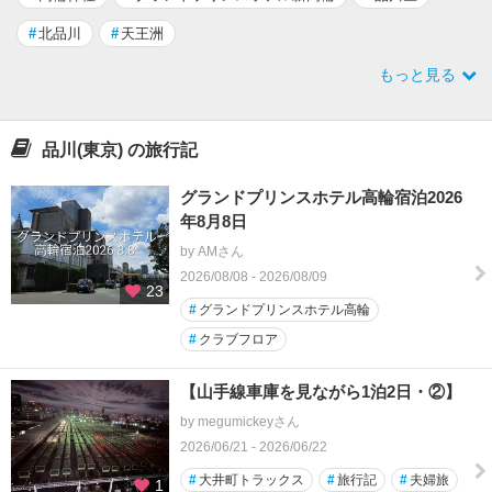
#
北品川
#
天王洲
もっと見る
品川(東京) の旅行記
グランドプリンスホテル高輪宿泊2026
年8月8日
by AMさん
2026/08/08 - 2026/08/09
23
#
グランドプリンスホテル高輪
#
クラブフロア
【山手線車庫を見ながら1泊2日・②】
by megumickeyさん
2026/06/21 - 2026/06/22
#
大井町トラックス
#
旅行記
#
夫婦旅
1