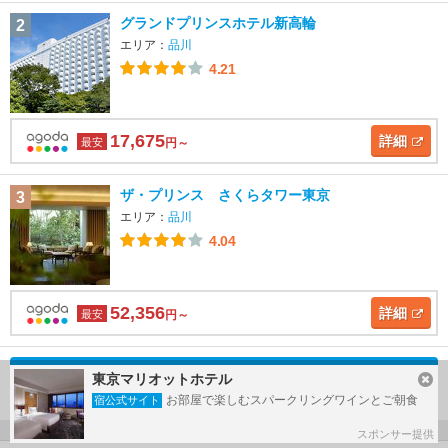
グランドプリンスホテル新高輪
2
エリア：
品川
4.21
17,675
詳細
最安
円～
ザ・プリンス さくらタワー東京
3
エリア：
品川
4.04
52,356
詳細
最安
円～
東京マリオットホテル
品川のホテルランキングをもっと見る
お部屋で楽しむスパークリングワインとご朝食
宿公式サイト
スポンサー提供