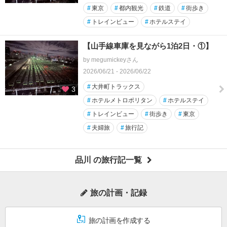
#
東京
#
都内観光
#
鉄道
#
街歩き
#
トレインビュー
#
ホテルステイ
【山手線車庫を見ながら1泊2日・①】
by megumickeyさん
2026/06/21 - 2026/06/22
#
大井町トラックス
3
#
ホテルメトロポリタン
#
ホテルステイ
#
トレインビュー
#
街歩き
#
東京
#
夫婦旅
#
旅行記
品川 の旅行記一覧
旅の計画・記録
旅の計画を作成する