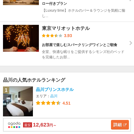
ロー付きプラン
【Luxury time】ホテルのバー＆ラウンジを気軽に愉
し...
東京マリオットホテル
3.93
お部屋で楽しむスパークリングワインとご朝食
全室、快適な眠りをご提供するシモンズ社のベッド
を完備したお部...
品川の人気ホテルランキング
品川プリンスホテル
1
エリア：
品川
4.51
12,623
詳細
最安
円～