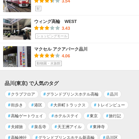
3.54
駅
ウィング高輪 WEST
3.43
ショッピングモール
マクセル アクアパーク品川
4.06
動物園・水族館
品川(東京) で人気のタグ
#
クラブフロア
#
グランドプリンスホテル高輪
#
品川
#
街歩き
#
港区
#
大井町トラックス
#
トレインビュー
#
高輪ゲートウェイ
#
ホテルステイ
#
東京
#
旅行記
#
夫婦旅
#
泉岳寺
#
天王洲アイル
#
東禅寺
#
高輪神社
#
グランドプリンスホテル新高輪
#
品川区