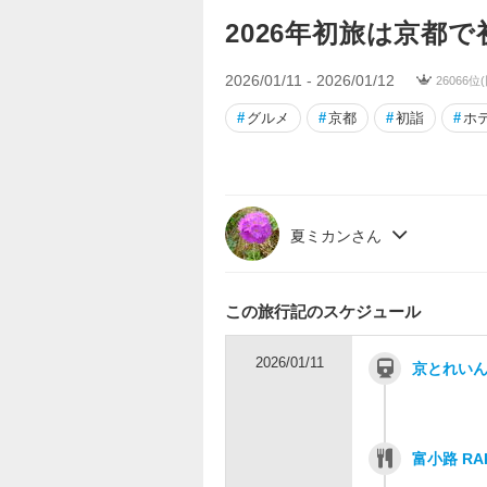
2026年初旅は京都で
2026/01/11 - 2026/01/12
26066位
#
グルメ
#
京都
#
初詣
#
ホ
夏ミカンさん
この旅行記のスケジュール
2026/01/11
京とれい
富小路 RA