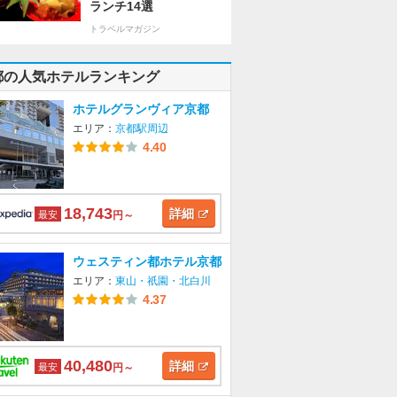
ランチ14選
トラベルマガジン
都の人気ホテルランキング
ホテルグランヴィア京都
エリア：
京都駅周辺
4.40
18,743
詳細
最安
円～
ウェスティン都ホテル京都
エリア：
東山・祇園・北白川
4.37
40,480
詳細
最安
円～