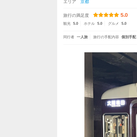
エリア
京都
5.0
旅行の満足度
観光
5.0
ホテル
5.0
グルメ
5.0
同行者
一人旅
旅行の手配内容
個別手配