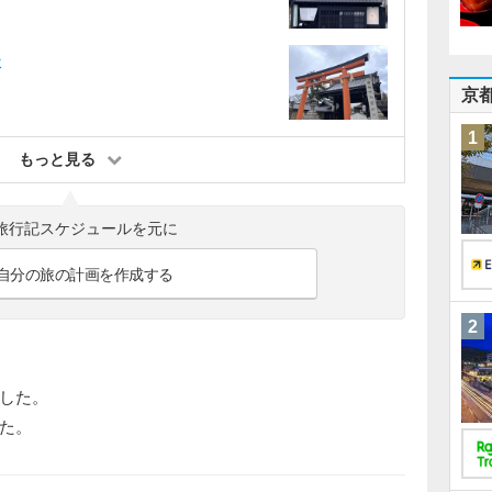
社
京
1
もっと見る
旅行記スケジュールを元に
自分の旅の計画を作成する
2
した。
た。