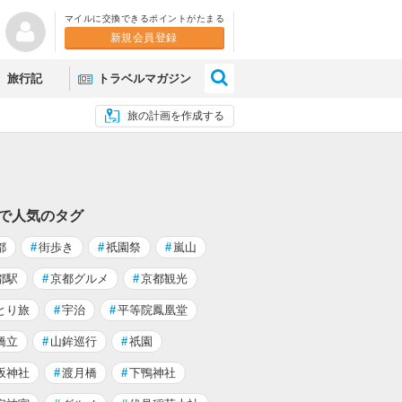
マイルに交換できるポイントがたまる
新規会員登録
×
旅行記
トラベルマガジン
旅の計画を作成する
 で人気のタグ
都
#
街歩き
#
祇園祭
#
嵐山
都駅
#
京都グルメ
#
京都観光
とり旅
#
宇治
#
平等院鳳凰堂
橋立
#
山鉾巡行
#
祇園
坂神社
#
渡月橋
#
下鴨神社