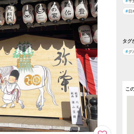
#
平
#
日
タグ
#
グ
こ