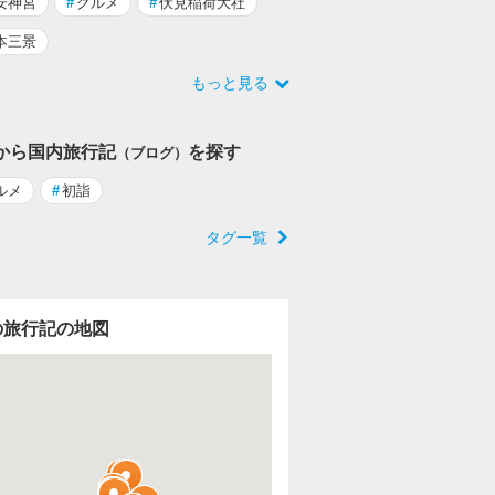
安神宮
#
グルメ
#
伏見稲荷大社
本三景
もっと見る
から国内旅行記
を探す
（ブログ）
ルメ
#
初詣
タグ一覧
の旅行記の地図