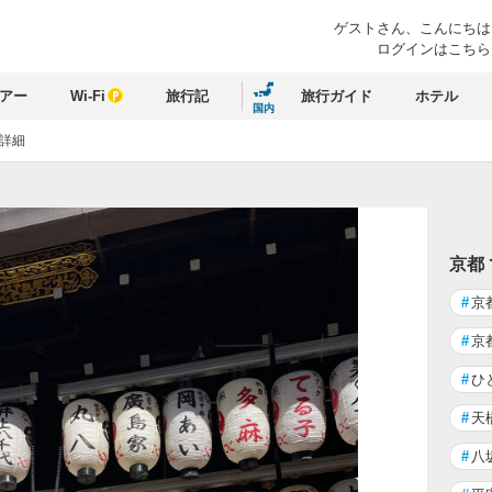
ゲストさん、
こんにちは
ログインはこちら
アー
Wi-Fi
旅行記
旅行ガイド
ホテル
国内
詳細
京都
#
京
#
京
#
ひ
#
天
#
八