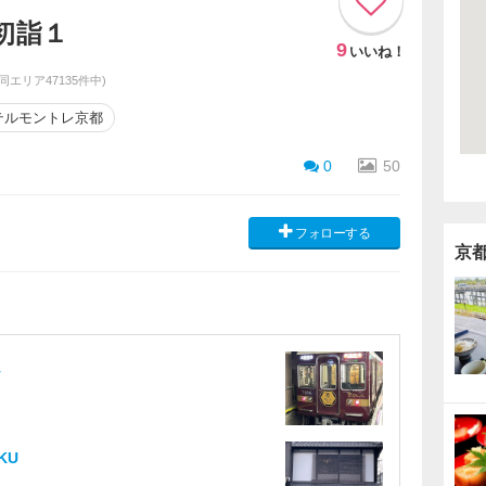
初詣１
9
いいね！
(同エリア47135件中)
テルモントレ京都
0
50
フォローする
京
ん
KU