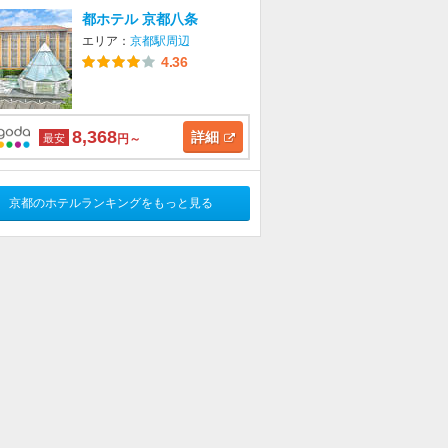
都ホテル 京都八条
エリア：
京都駅周辺
4.36
8,368
詳細
最安
円～
京都のホテルランキングをもっと見る