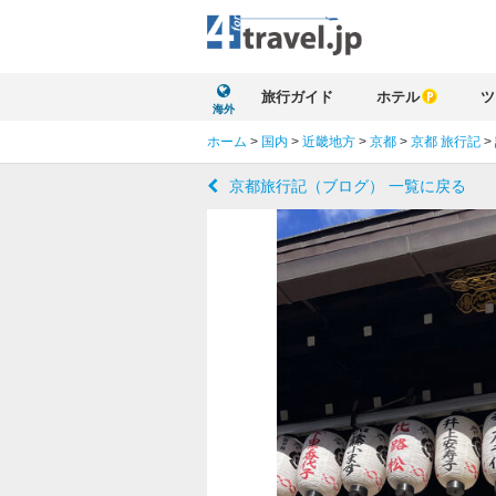
旅行ガイド
ホテル
ツ
海外
ホーム
>
国内
>
近畿地方
>
京都
>
京都 旅行記
>
京都旅行記（ブログ） 一覧に戻る