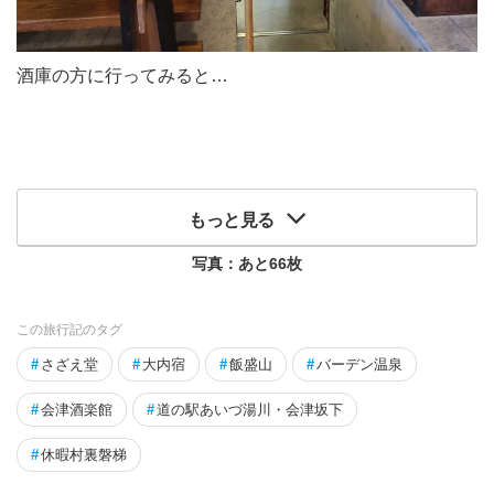
酒庫の方に行ってみると…
もっと見る
写真：あと
66
枚
この旅行記のタグ
#
さざえ堂
#
大内宿
#
飯盛山
#
バーデン温泉
#
会津酒楽館
#
道の駅あいづ湯川・会津坂下
#
休暇村裏磐梯