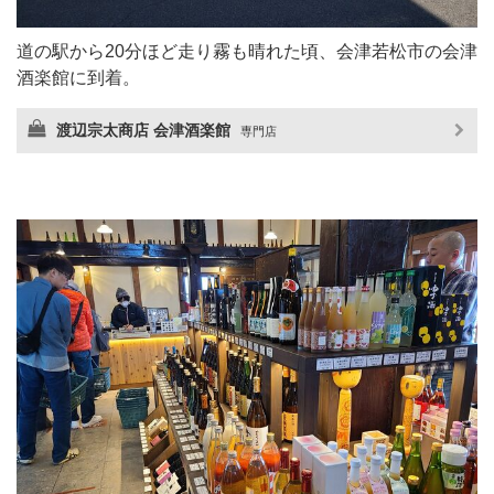
道の駅から20分ほど走り霧も晴れた頃、会津若松市の会津
酒楽館に到着。
渡辺宗太商店 会津酒楽館
専門店