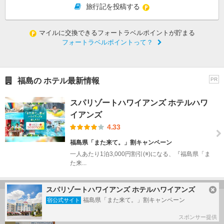
旅行記を投稿する
マイルに交換できるフォートラベルポイントが貯まる
フォートラベルポイントって？
福島の ホテル最新情報
PR
スパリゾートハワイアンズ ホテルハワ
イアンズ
4.33
福島県「また来て。」割キャンペーン
一人あたり1泊3,000円割引(※)になる、『福島県「ま
た来...
スパリゾートハワイアンズ ホテルハワイアンズ
福島県「また来て。」割キャンペーン
宿公式サイト
会津若松の人気ホテルランキング
駅前フジグランドホテル
スポンサー提供
1