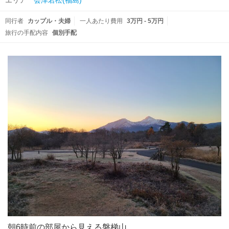
エリア
会津若松(福島)
同行者
カップル・夫婦
一人あたり費用
3万円 - 5万円
旅行の手配内容
個別手配
朝6時前の部屋から見える磐梯山。