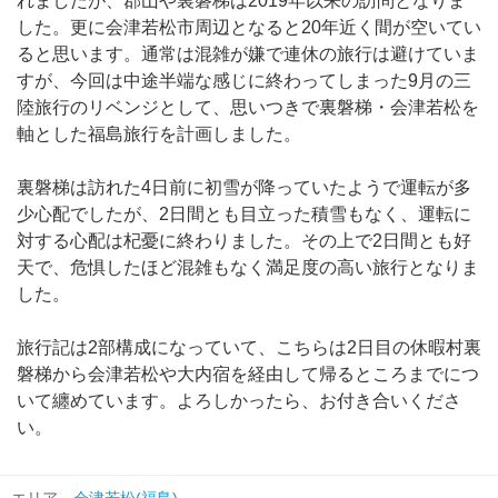
れましたが、郡山や裏磐梯は2019年以来の訪問となりま
した。更に会津若松市周辺となると20年近く間が空いてい
ると思います。通常は混雑が嫌で連休の旅行は避けていま
すが、今回は中途半端な感じに終わってしまった9月の三
陸旅行のリベンジとして、思いつきで裏磐梯・会津若松を
軸とした福島旅行を計画しました。
裏磐梯は訪れた4日前に初雪が降っていたようで運転が多
少心配でしたが、2日間とも目立った積雪もなく、運転に
対する心配は杞憂に終わりました。その上で2日間とも好
天で、危惧したほど混雑もなく満足度の高い旅行となりま
した。
旅行記は2部構成になっていて、こちらは2日目の休暇村裏
磐梯から会津若松や大内宿を経由して帰るところまでにつ
いて纏めています。よろしかったら、お付き合いくださ
い。