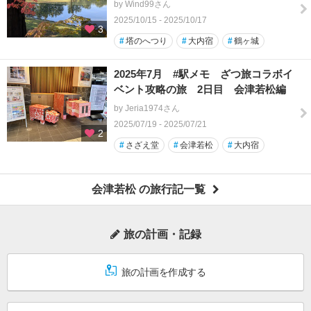
by Wind99さん
2025/10/15 - 2025/10/17
3
#
塔のへつり
#
大内宿
#
鶴ヶ城
2025年7月 #駅メモ ざつ旅コラボイ
ベント攻略の旅 2日目 会津若松編
by Jeria1974さん
2025/07/19 - 2025/07/21
2
#
さざえ堂
#
会津若松
#
大内宿
会津若松 の旅行記一覧
旅の計画・記録
旅の計画を作成する