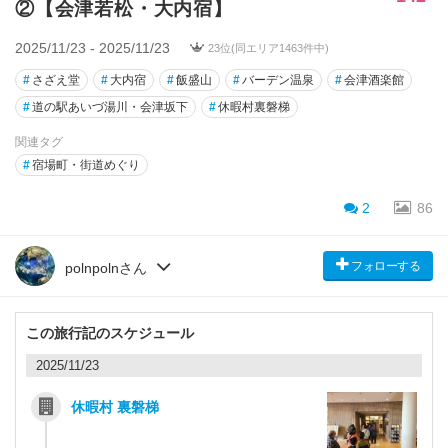
②【会津若松・大内宿】
2025/11/23 - 2025/11/23
23位(同エリア1463件中)
#
さざえ堂
#
大内宿
#
飯盛山
#
バーデン温泉
#
会津酒楽館
#
道の駅あいづ湯川・会津坂下
#
休暇村裏磐梯
関連タグ
#
宿場町・街道めぐり
2
86
フォローする
polnpolnさん
この旅行記のスケジュール
2025/11/23
休暇村 裏磐梯