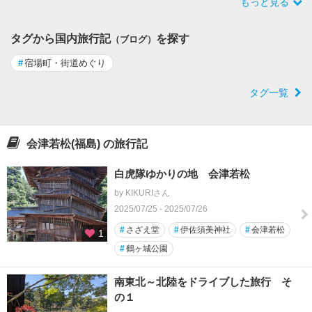
もっと見る
タグから国内旅行記
を探す
（ブログ）
#
宿場町・街道めぐり
タグ一覧
会津若松(福島) の旅行記
白虎隊ゆかりの地 会津若松
by KIKURIさん
2025/07/25 - 2025/07/26
#
さざえ堂
#
伊佐須美神社
#
会津若松
1
#
鶴ヶ城公園
南東北～北陸をドライブした旅行 そ
の１