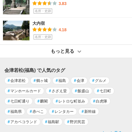
3.83
名所・史跡
大内宿
4.18
名所・史跡
もっと見る
会津若松(福島) で人気のタグ
#
会津若松
#
鶴ヶ城
#
福島
#
会津
#
グルメ
#
マンホールカード
#
さざえ堂
#
飯盛山
#
七日町
#
七日町通り
#
麟閣
#
レトロな町並み
#
白虎隊
#
福島県
#
赤べこ
#
レンタカー
#
新幹線
#
アカベコランド
#
福島駅
#
野沢民芸