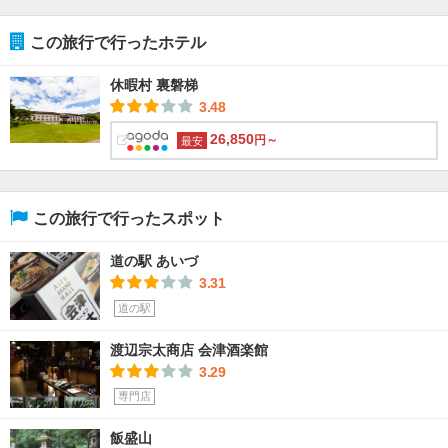
この旅行で行ったホテル
休暇村 裏磐梯
3.48
26,850
円～
最安
この旅行で行ったスポット
道の駅 あいづ
3.31
道の駅
渡辺宗太商店 会津酒楽館
3.29
専門店
飯盛山