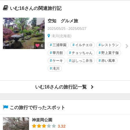
いむ16さんの関連旅行記
空知 グルメ旅
2025/05/25 - 2025/05/27
滝川(北海道)
#
三浦華園
#
イルチエロ
#
レストラン
6
#
華月館
#
チョッちゃん
#
野上菓子舗
#
ケーキ
#
はしっこ弁当
#
赤い風車
#
滝川
いむ16さんの旅行記一覧
この旅行で行ったスポット
神楽岡公園
3.32