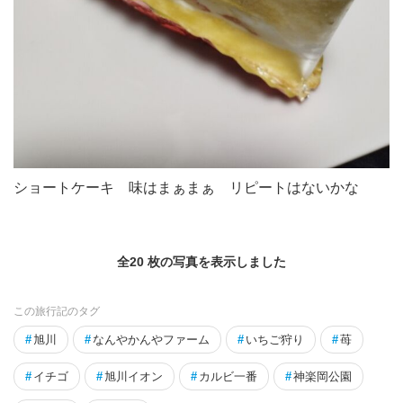
ショートケーキ 味はまぁまぁ リピートはないかな
全20 枚の写真を表示しました
この旅行記のタグ
#
旭川
#
なんやかんやファーム
#
いちご狩り
#
苺
#
イチゴ
#
旭川イオン
#
カルビ一番
#
神楽岡公園