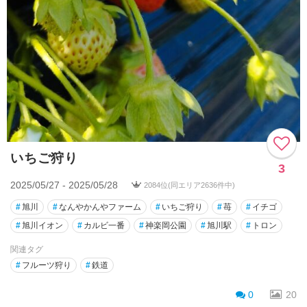
いちご狩り
3
2025/05/27 - 2025/05/28
2084位(同エリア2636件中)
#
旭川
#
なんやかんやファーム
#
いちご狩り
#
苺
#
イチゴ
#
旭川イオン
#
カルビ一番
#
神楽岡公園
#
旭川駅
#
トロン
関連タグ
#
フルーツ狩り
#
鉄道
0
20