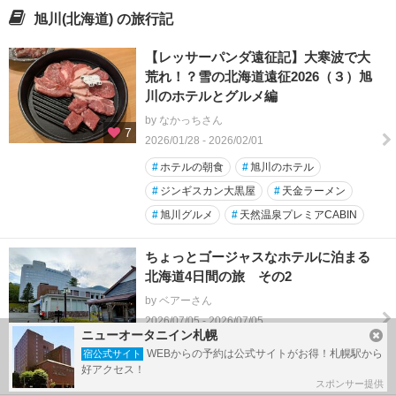
旭川(北海道) の旅行記
【レッサーパンダ遠征記】大寒波で大
荒れ！？雪の北海道遠征2026（３）旭
川のホテルとグルメ編
by なかっちさん
7
2026/01/28 - 2026/02/01
#
ホテルの朝食
#
旭川のホテル
#
ジンギスカン大黒屋
#
天金ラーメン
#
旭川グルメ
#
天然温泉プレミアCABIN
ちょっとゴージャスなホテルに泊まる
北海道4日間の旅 その2
by ベアーさん
2026/07/05 - 2026/07/05
3
ニューオータニイン札幌
#
旭山動物園
#
四季彩の丘
WEBからの予約は公式サイトがお得！札幌駅から
宿公式サイト
好アクセス！
#
新富良野プリンスホテル
#
青い池
スポンサー提供