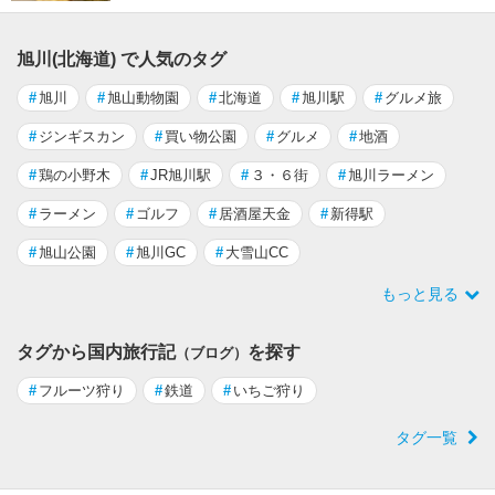
旭川(北海道) で人気のタグ
#
旭川
#
旭山動物園
#
北海道
#
旭川駅
#
グルメ旅
#
ジンギスカン
#
買い物公園
#
グルメ
#
地酒
#
鶏の小野木
#
JR旭川駅
#
３・６街
#
旭川ラーメン
#
ラーメン
#
ゴルフ
#
居酒屋天金
#
新得駅
#
旭山公園
#
旭川GC
#
大雪山CC
もっと見る
タグから国内旅行記
を探す
（ブログ）
#
フルーツ狩り
#
鉄道
#
いちご狩り
タグ一覧