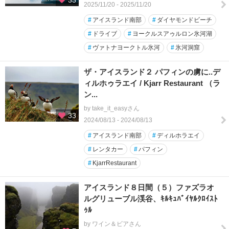
33
2025/11/20 - 2025/11/20
#
アイスランド南部
#
ダイヤモンドビーチ
#
ドライブ
#
ヨークルスアゥルロン氷河湖
#
ヴァトナヨークトル氷河
#
氷河洞窟
ザ・アイスランド２ パフィンの虜に..デ
ィルホゥラエイ / Kjarr Restaurant （ラ
ン...
by take_it_easyさん
33
2024/08/13 - 2024/08/13
#
アイスランド南部
#
ディルホラエイ
#
レンタカー
#
パフィン
#
KjarrRestaurant
アイスランド８日間（５）ファズラオ
ルグリューブル渓谷、ｷﾙｷｭﾊﾞｲﾔﾙｸﾛｲｽﾄ
ｩﾙ
by ワイン＆ビアさん