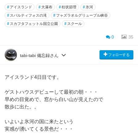
#
アイスランド
#
大瀑布
#
柱状節理
#
氷河
#
スバルティフォスの滝
#
フャズラオルグリューブル峡谷
#
スカフタフェットル国立公園
#
スクール
0
35
フォローする
tabi-tabi 備忘録さん
アイスランド4日目です。
ゲストハウスデビューして最初の朝・・・
早めの目覚めで、窓から白い山が見えたので
散歩に出た。。
いよいよ氷河の国に来たという
実感が湧いてくる景色だ・・・