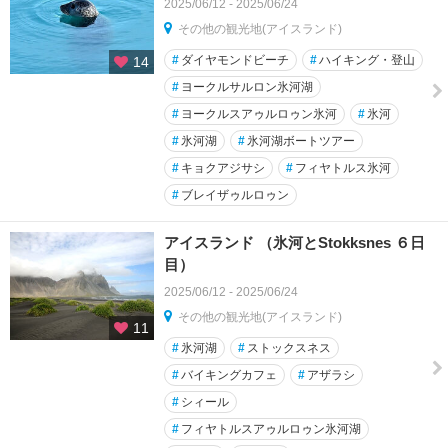
2025/06/12 - 2025/06/24
その他の観光地(アイスランド)
#
ダイヤモンドビーチ
#
ハイキング・登山
14
#
ヨークルサルロン氷河湖
#
ヨークルスアゥルロゥン氷河
#
氷河
#
氷河湖
#
氷河湖ボートツアー
#
キョクアジサシ
#
フィヤトルス氷河
#
ブレイザゥルロゥン
アイスランド （氷河とStokksnes ６日
目）
2025/06/12 - 2025/06/24
その他の観光地(アイスランド)
11
#
氷河湖
#
ストックスネス
#
バイキングカフェ
#
アザラシ
#
シィール
#
フィヤトルスアゥルロゥン氷河湖