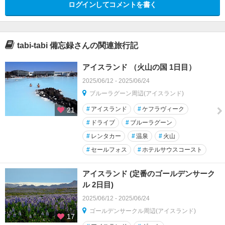
ログインしてコメントを書く
tabi-tabi 備忘録さんの関連旅行記
アイスランド （火山の国 1日目）
2025/06/12 - 2025/06/24
ブルーラグーン周辺(アイスランド)
#
アイスランド
#
ケフラヴィーク
21
#
ドライブ
#
ブルーラグーン
#
レンタカー
#
温泉
#
火山
#
セールフォス
#
ホテルサウスコースト
アイスランド (定番のゴールデンサーク
ル 2日目)
2025/06/12 - 2025/06/24
ゴールデンサークル周辺(アイスランド)
17