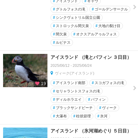
#
アイスランド
#
ギャウ
#
グトルフォスの滝
#
ゴールデンサークル
#
シンクヴェトリル国立公園
#
ストロックル間欠泉
#
大地の裂け目
#
間欠泉
#
オクスアルアゥルフォス
#
ルピナス
アイスランド （滝とパフィン ３日目）
2025/06/12 - 2025/06/24
ヴィーク(アイスランド)
#
アイスランド南部
#
スコガフォスの滝
19
#
セリャラントスフォスの滝
#
ディルホラエイ
#
パフィン
#
ブラックサンドビーチ
#
ヴィーク
#
大瀑布
#
柱状節理
#
氷河
アイスランド （氷河湖めぐり ５日目）