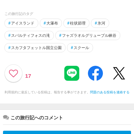
この旅行記のタグ
#
アイスランド
#
大瀑布
#
柱状節理
#
氷河
#
スバルティフォスの滝
#
フャズラオルグリューブル峡谷
#
スカフタフェットル国立公園
#
スクール
17
利用規約に違反している投稿は、報告する事ができます。
問題のある投稿を連絡する
この旅行記へのコメント