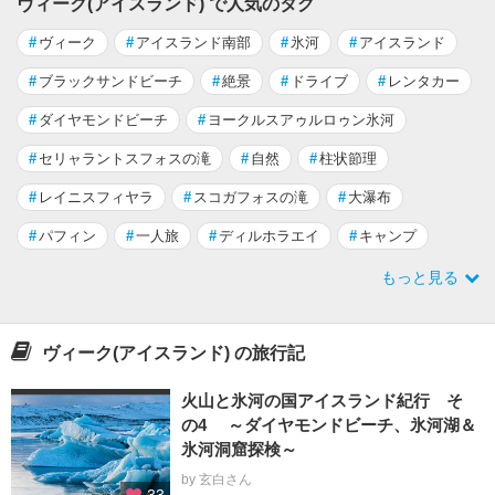
ヴィーク(アイスランド) で人気のタグ
#
ヴィーク
#
アイスランド南部
#
氷河
#
アイスランド
#
ブラックサンドビーチ
#
絶景
#
ドライブ
#
レンタカー
#
ダイヤモンドビーチ
#
ヨークルスアゥルロゥン氷河
#
セリャラントスフォスの滝
#
自然
#
柱状節理
#
レイニスフィヤラ
#
スコガフォスの滝
#
大瀑布
#
パフィン
#
一人旅
#
ディルホラエイ
#
キャンプ
もっと見る
ヴィーク(アイスランド) の旅行記
火山と氷河の国アイスランド紀行 そ
の4 ～ダイヤモンドビーチ、氷河湖＆
氷河洞窟探検～
by 玄白さん