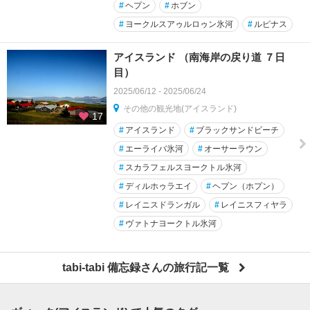
#
ヘプン
#
ホブン
#
ヨークルスアゥルロゥン氷河
#
ルピナス
アイスランド （南海岸の戻り道 ７日
目）
2025/06/12 - 2025/06/24
その他の観光地(アイスランド)
17
#
アイスランド
#
ブラックサンドビーチ
#
エーライバ氷河
#
オーサーラウン
#
スカラフェルスヨークトル氷河
#
ディルホゥラエイ
#
ヘプン（ホプン）
#
レイニスドランガル
#
レイニスフィヤラ
#
ヴァトナヨークトル氷河
tabi-tabi 備忘録さんの旅行記一覧