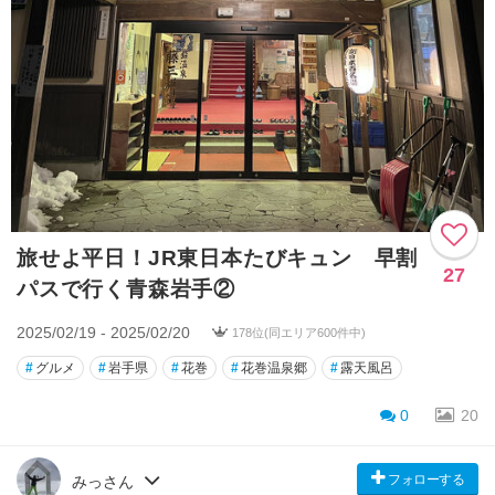
旅せよ平日！JR東日本たびキュン 早割
27
パスで行く青森岩手②
2025/02/19 - 2025/02/20
178位(同エリア600件中)
#
グルメ
#
岩手県
#
花巻
#
花巻温泉郷
#
露天風呂
0
20
フォローする
みっさん