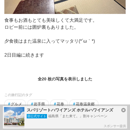
食事もお酒もとても美味しくて大満足です。
ロビー前には囲炉裏もありました。
夕食後はまた温泉に入ってマッタリ(*´ω｀*)
2日目編に続きます
全20 枚の写真を表示しました
この旅行記のタグ
#
グルメ
#
岩手県
#
花巻
#
花巻温泉郷
スパリゾートハワイアンズ ホテルハワイアンズ
#
露天風呂
福島県「また来て。」割キャンペーン
宿公式サイト
スポンサー提供