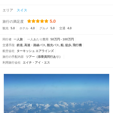
エリア
スイス
5.0
旅行の満足度
観光
5.0
ホテル
4.0
グルメ
5.0
交通
4.0
同行者
一人旅
一人あたり費用
50万円 - 100万円
交通手段
鉄道
高速・路線バス
観光バス
船
徒歩
飛行機
航空会社
ターキッシュ エアラインズ
旅行の手配内容
ツアー（添乗員同行あり）
利用旅行会社
エイチ・アイ・エス