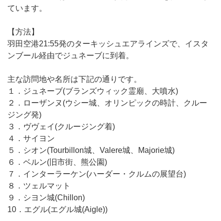
ています。
【方法】
羽田空港21:55発のターキッシュエアラインズで、イスタ
ンブール経由でジュネーブに到着。
主な訪問地や名所は下記の通りです。
１．ジュネーブ(ブランズウィック霊廟、大噴水)
２．ローザンヌ(ウシー城、オリンピックの時計、クルー
ジング発)
３．ヴヴェイ(クルージング着)
４．サイヨン
５．シオン(Tourbillon城、Valere城、Majorie城)
６．ベルン(旧市街、熊公園)
７．インターラーケン(ハーダー・クルムの展望台)
８．ツェルマット
９．シヨン城(Chillon)
10．エグル(エグル城(Aigle))