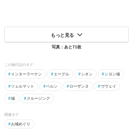
もっと見る
写真：あと
71
枚
この旅行記のタグ
#
インターラーケン
#
エーグル
#
シオン
#
シヨン城
#
ツェルマット
#
ベルン
#
ローザンヌ
#
ヴヴェイ
#
城
#
クルージング
関連タグ
#
お城めぐり