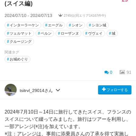
(スイス編)
2024/07/10 - 2024/07/13
2745位(同エリア14167件中)
#
インターラーケン
#
エーグル
#
シオン
#
シヨン城
#
ツェルマット
#
ベルン
#
ローザンヌ
#
ヴヴェイ
#
城
#
クルージング
関連タグ
#
お城めぐり
0
91
フォローする
tsitrvl_29014さん
2024年7月10日～14日に旅行してきたスイス、フランスの
スイスについて綴ってみました。旅行はツアーを利用し、
一部アレンジ(※注)を加えています。
※注：アレンジは、事前に添乗員さんの了承を得て実施し