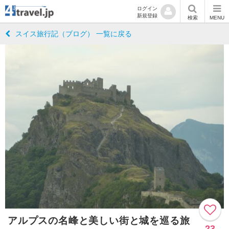
ログイン
新規登録
検索
MENU
スイス旅行記（ブログ） 一覧に戻る
アルプスの名峰と美しい街と城を巡る旅
23