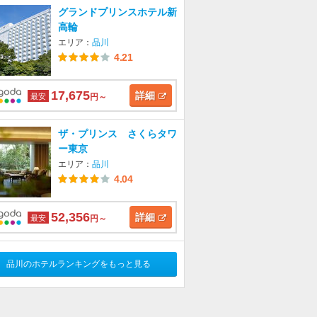
グランドプリンスホテル新
高輪
エリア：
品川
4.21
17,675
詳細
最安
円～
ザ・プリンス さくらタワ
ー東京
エリア：
品川
4.04
52,356
詳細
最安
円～
品川のホテルランキングをもっと見る