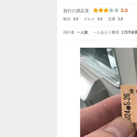
3.0
旅行の満足度
観光
3.0
グルメ
3.0
交通
3.0
同行者
一人旅
一人あたり費用
1万円未