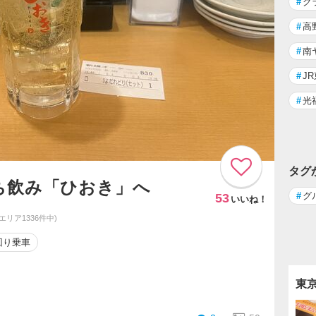
#
グ
#
高
#
南
#
J
#
光
タグ
ち飲み「ひおき」へ
#
グ
53
いいね！
同エリア1336件中)
回り乗車
東