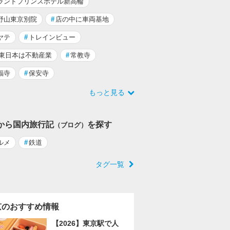
ランドプリンスホテル新高輪
野山東京別院
#
店の中に車両基地
ヤテ
#
トレインビュー
R東日本は不動産業
#
常教寺
福寺
#
保安寺
もっと見る
から国内旅行記
を探す
（ブログ）
ルメ
#
鉄道
タグ一覧
京のおすすめ情報
【2026】東京駅で人