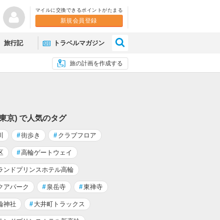
マイルに交換できるポイントがたまる
新規会員登録
×
旅行記
トラベルマガジン
旅の計画を作成する
(東京) で人気のタグ
川
#
街歩き
#
クラブフロア
区
#
高輪ゲートウェイ
ランドプリンスホテル高輪
クアパーク
#
泉岳寺
#
東禅寺
輪神社
#
大井町トラックス