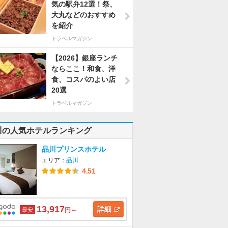
気の駅弁12選！祭、
大丸などのおすすめ
を紹介
トラベルマガジン
【2026】銀座ランチ
ならここ！和食、洋
食、コスパのよい店
20選
トラベルマガジン
川の人気ホテルランキング
品川プリンスホテル
エリア：
品川
4.51
13,917
詳細
最安
円～