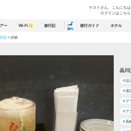
ゲストさん、
こんにちは
ログインはこちら
アー
Wi-Fi
旅行記
旅行ガイド
ホテル
国内
旅行記
>
詳細
品川
#
品
#
港
#
グ
#
ア
#
高