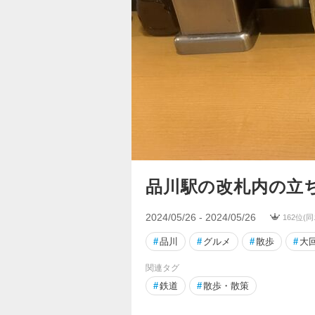
品川駅の改札内の立
2024/05/26 - 2024/05/26
162位(
#
品川
#
グルメ
#
散歩
#
大
関連タグ
#
鉄道
#
散歩・散策