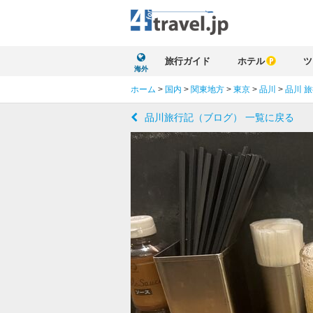
旅行ガイド
ホテル
ツ
海外
ホーム
>
国内
>
関東地方
>
東京
>
品川
>
品川 
品川旅行記（ブログ） 一覧に戻る