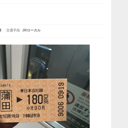
満
交通手段
JRローカル