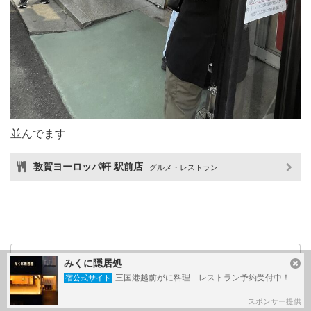
並んでます
敦賀ヨーロッパ軒 駅前店
グルメ・レストラン
みくに隠居処
もっと見る
三国港越前がに料理 レストラン予約受付中！
宿公式サイト
写真：あと
3
枚
スポンサー提供