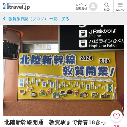
ログイン
新規登録
検索
MENU
敦賀旅行記（ブログ） 一覧に戻る
北陸新幹線開通 敦賀駅まで青春18きっ
15