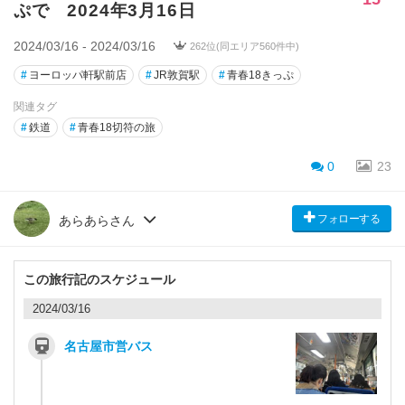
ぷで 2024年3月16日
2024/03/16 - 2024/03/16
262位(同エリア560件中)
#
ヨーロッパ軒駅前店
#
JR敦賀駅
#
青春18きっぷ
関連タグ
#
鉄道
#
青春18切符の旅
0
23
フォローする
あらあらさん
この旅行記のスケジュール
2024/03/16
名古屋市営バス