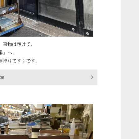
、荷物は預けて、
場』へ。
停降りてすぐです。
店街