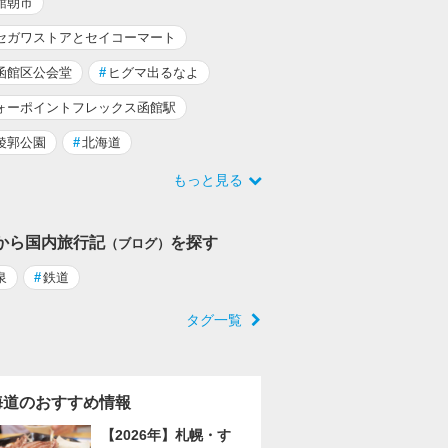
館朝市
セガワストアとセイコーマート
函館区公会堂
#
ヒグマ出るなよ
ォーポイントフレックス函館駅
稜郭公園
#
北海道
もっと見る
から国内旅行記
を探す
（ブログ）
泉
#
鉄道
タグ一覧
海道のおすすめ情報
【2026年】札幌・す