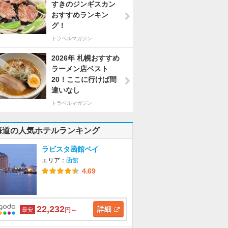
すきのジンギスカン
おすすめランキン
グ！
トラベルマガジン
2026年 札幌おすすめ
ラーメン店ベスト
20！ここに行けば間
違いなし
トラベルマガジン
海道の人気ホテルランキング
ラビスタ函館ベイ
エリア：
函館
4.69
22,232
詳細
最安
円～