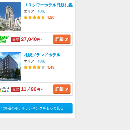
ＪＲタワーホテル日航札幌
エリア：
札幌
4.50
27,040
詳細
最安
円～
札幌グランドホテル
エリア：
札幌
4.49
11,490
詳細
最安
円～
北海道のホテルランキングをもっと見る