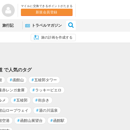
マイルに交換できるポイントがたまる
新規会員登録
×
旅行記
トラベルマガジン
旅の計画を作成する
道 で人気のタグ
館
#
函館山
#
五稜郭タワー
森赤レンガ倉庫
#
ラッキーピエロ
ルメ
#
五稜郭
#
街歩き
館山ロープウェイ
#
湯の川温泉
館空港
#
函館山展望台
#
函館駅