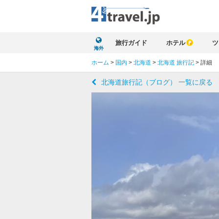
旅行ガイド
ホテル
ツ
海外
ホーム
>
国内
>
北海道
>
北海道 旅行記
>
詳細
北海道旅行記（ブログ） 一覧に戻る