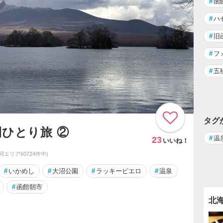
#
函
#
ハ
#
旧
#
フ
#
五
タグ
間ひとり旅 ②
#
温
23
いいね！
(同エリア60724件中)
#
いかめし
#
大沼公園
#
ラッキーピエロ
#
温泉
#
函館朝市
北