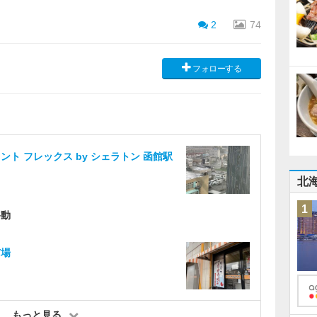
2
74
フォローする
ント フレックス by シェラトン 函館駅
北
1
移動
市場
もっと見る