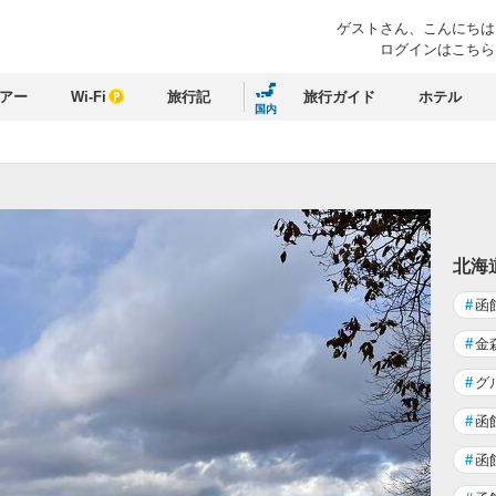
ゲストさん、
こんにちは
ログインはこちら
アー
Wi-Fi
旅行記
旅行ガイド
ホテル
国内
北海
#
函
#
金
#
グ
#
函
#
函