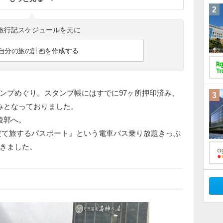
2
旅行記スケジュールを元に
自分の旅の計画を作成する
スタンプめぐり。スタンプ帳にはすでに97ヶ所押印済み、
3
みとなっておりました。
稜郭へ。
だて旅するパスポート』という電車バス乗り放題きっぷ
きました。