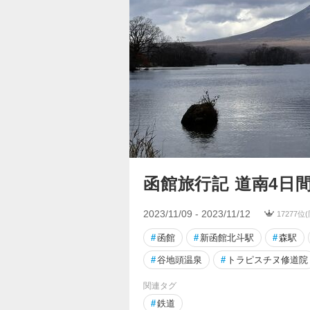
函館旅行記 道南4日
2023/11/09 - 2023/11/12
17277位
#
函館
#
新函館北斗駅
#
森駅
#
谷地頭温泉
#
トラピスチヌ修道院
関連タグ
#
鉄道