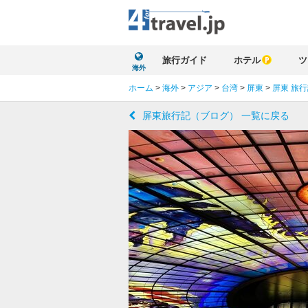
旅行ガイド
ホテル
ツ
海外
ホーム
>
海外
>
アジア
>
台湾
>
屏東
>
屏東 旅
屏東旅行記（ブログ） 一覧に戻る