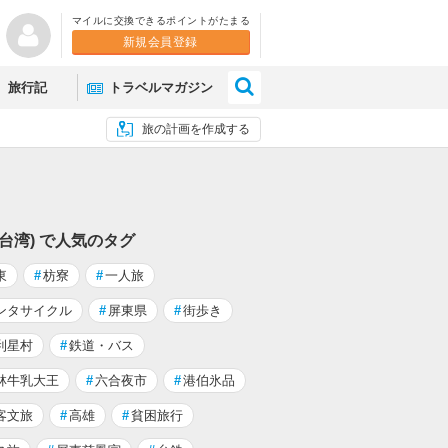
マイルに交換できるポイントがたまる
新規会員登録
×
旅行記
トラベルマガジン
旅の計画を作成する
(台湾) で人気のタグ
東
#
枋寮
#
一人旅
ンタサイクル
#
屏東県
#
街歩き
利星村
#
鉄道・バス
林牛乳大王
#
六合夜市
#
港伯氷品
客文旅
#
高雄
#
貧困旅行