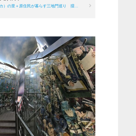
カ）の里＋原住民が暮らす三地門巡り 擂…