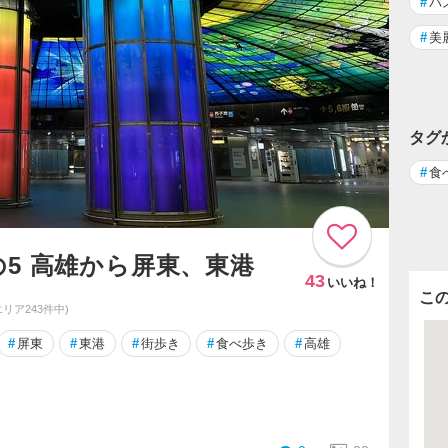
#
バ
#
美
タグ
#
食
5 高雄から屏東、東港
43
いいね！
こ
エリア243件中)
#
屏東
#
東港
#
街歩き
#
食べ歩き
#
高雄