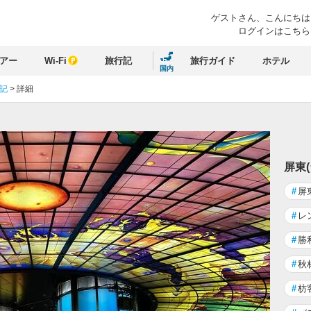
ゲストさん、
こんにちは
ログインはこちら
アー
Wi-Fi
旅行記
旅行ガイド
ホテル
国内
行記
>
詳細
屏東
#
屏
#
レ
#
勝
#
秋
#
枋