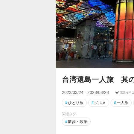
台湾還島一人旅 其の
2023/03/24 - 2023/03/28
52位(同
#
ひとり旅
#
グルメ
#
一人旅
関連タグ
#
散歩・散策