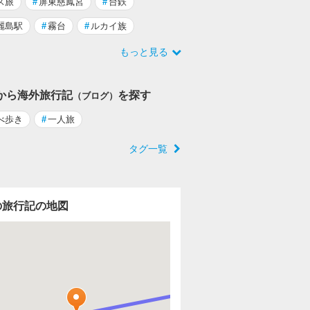
ス旅
#
屏東慈鳳宮
#
台鉄
麗島駅
#
霧台
#
ルカイ族
もっと見る
から海外旅行記
を探す
（ブログ）
べ歩き
#
一人旅
タグ一覧
の旅行記の地図