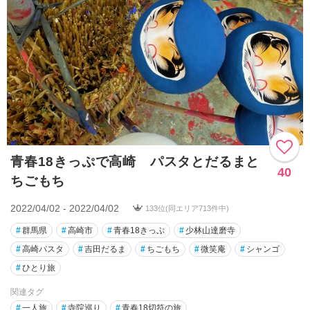
青春18きっぷで高崎 パスタとだるまと
40
ちごもち
2022/04/02 - 2022/04/02
133位(同エリア713件中)
#
群馬県
#
高崎市
#
青春18きっぷ
#
少林山達磨寺
#
高崎パスタ
#
吉田だるま
#
ちごもち
#
微笑庵
#
シャンゴ
#
ひとり旅
関連タグ
#
一人旅
#
寺院巡り
#
青春18切符の旅