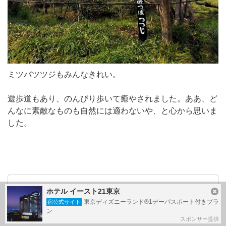
ミツバツツジもみんなきれい。
遊歩道もあり、のんびり歩いて癒やされました。ああ、ど
んなに素敵なものも自然には適わないや、と心から思いま
した。
もっと見る
ホテル イースト21東京
東京ディズニーランド®1デーパスポート付きプラ
宿公式サイト
写真：あと
10
枚
ン
スポンサー提供