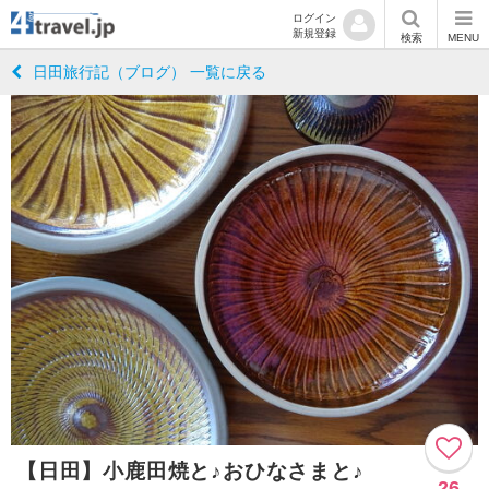
ログイン
新規登録
検索
MENU
日田旅行記（ブログ） 一覧に戻る
【日田】小鹿田焼と♪おひなさまと♪
26