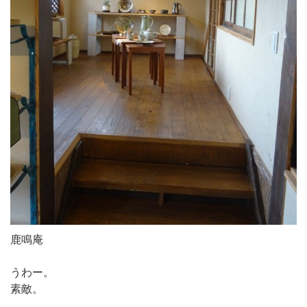
鹿鳴庵
うわー。
素敵。