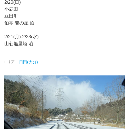
2/20(日)
小鹿田
豆田町
伯亭 若の屋 泊
2/21(月)-2/23(水)
山荘無量塔 泊
エリア
日田(大分)