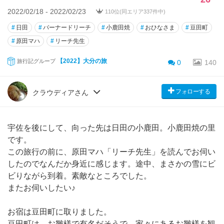
2022/02/18 - 2022/02/23
110位(同エリア337件中)
#
日田
#
バーナードリーチ
#
小鹿田焼
#
おひなさま
#
豆田町
#
原田マハ
#
リーチ先生
【2022】大分の旅
旅行記グループ
0
140
フォローする
クラウディアさん
宇佐を後にして、向った先は日田の小鹿田。小鹿田焼の里
です。
この旅行の前に、原田マハ「リーチ先生」を読んでお伺い
したのでなんだか身近に感じます。途中、まさかの雪にビ
ビりながら到着。素敵なところでした。
またお伺いしたい♪
お宿は豆田町に取りました。
豆田町は、お雛様で有名だそうで、家々にあるお雛様を観