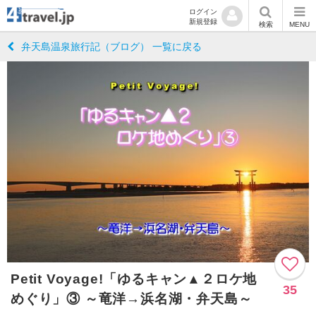
ログイン
新規登録
検索
MENU
弁天島温泉旅行記（ブログ） 一覧に戻る
Petit Voyage!「ゆるキャン▲２ロケ地
35
めぐり」③ ～竜洋→浜名湖・弁天島～