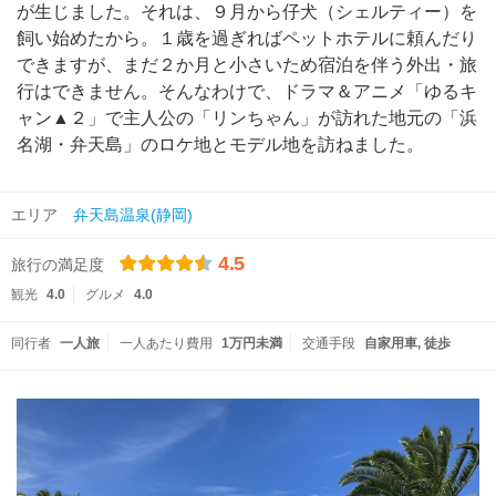
が生じました。それは、９月から仔犬（シェルティー）を
飼い始めたから。１歳を過ぎればペットホテルに頼んだり
できますが、まだ２か月と小さいため宿泊を伴う外出・旅
行はできません。そんなわけで、ドラマ＆アニメ「ゆるキ
ャン▲２」で主人公の「リンちゃん」が訪れた地元の「浜
名湖・弁天島」のロケ地とモデル地を訪ねました。
エリア
弁天島温泉(静岡)
4.5
旅行の満足度
観光
4.0
グルメ
4.0
同行者
一人旅
一人あたり費用
1万円未満
交通手段
自家用車
徒歩