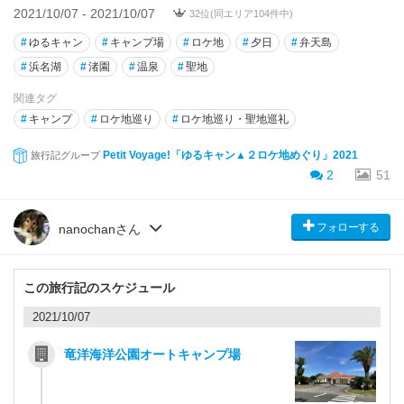
2021/10/07 - 2021/10/07
32位(同エリア104件中)
#
ゆるキャン
#
キャンプ場
#
ロケ地
#
夕日
#
弁天島
#
浜名湖
#
渚園
#
温泉
#
聖地
関連タグ
#
キャンプ
#
ロケ地巡り
#
ロケ地巡り・聖地巡礼
Petit Voyage!「ゆるキャン▲２ロケ地めぐり」2021
旅行記グループ
2
51
フォローする
nanochanさん
この旅行記のスケジュール
2021/10/07
竜洋海洋公園オートキャンプ場