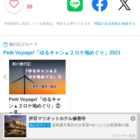
35
利用規約に違反している投稿は、報告する事ができます。
問題のある投稿を連絡する
旅行記グループ
Petit Voyage!「ゆるキャン▲２ロケ地めぐり」2021
前の旅行記
Petit Voyage!「ゆるキャ
ン▲２ロケ地めぐり」②
～見...
伊豆マリオットホテル修善寺
2021/08/04～
温泉露天風呂付き客室×ゆったりお部屋食の旅
宿公式サイト
磐田
スポンサー提供