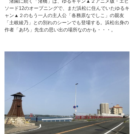
渚園に続く「渚橋」は、ゆるキャン▲２アニメ版・エピ
ソード12のオープニングで、まだ浜松に住んでいたゆるキ
ャン▲２のもう一人の主人公「各務原なでしこ」の親友
「土岐綾乃」との別れのシーンでも登場する。浜松出身の
作者「あfろ」先生の思い出の場所なのかも・・・。