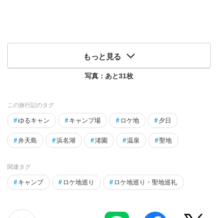
もっと見る
写真：あと
31
枚
この旅行記のタグ
#
ゆるキャン
#
キャンプ場
#
ロケ地
#
夕日
#
弁天島
#
浜名湖
#
渚園
#
温泉
#
聖地
関連タグ
#
キャンプ
#
ロケ地巡り
#
ロケ地巡り・聖地巡礼