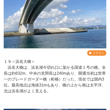
イチオシ
１９＜浜名大橋＞
浜名大橋は、浜名湖今切れ口に架かる国道１号の橋。全
長は約632m、中央の支間長は240mあり、開通当初は世界
一のプレードガーダー橋（桁橋）だった。現在では国内3
位。最高地点は海抜31mもあり、橋の上から南は太平洋、
北は浜名湖がよく見える。