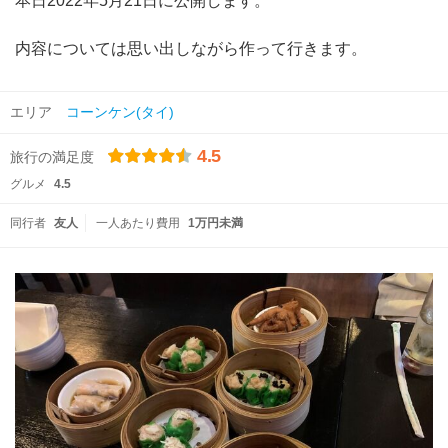
本日2022年5月21日に公開します。
内容については思い出しながら作って行きます。
エリア
コーンケン(タイ)
4.5
旅行の満足度
グルメ
4.5
同行者
友人
一人あたり費用
1万円未満