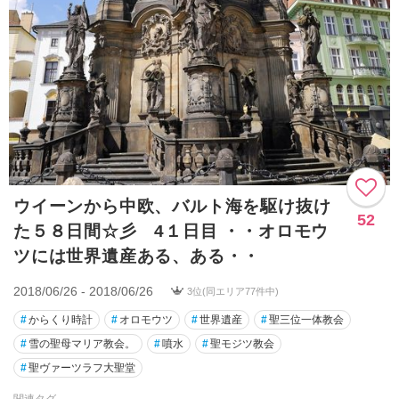
ウイーンから中欧、バルト海を駆け抜け
52
た５８日間☆彡 4１日目 ・・オロモウ
ツには世界遺産ある、ある・・
2018/06/26 - 2018/06/26
3位(同エリア77件中)
#
からくり時計
#
オロモウツ
#
世界遺産
#
聖三位一体教会
#
雪の聖母マリア教会。
#
噴水
#
聖モジツ教会
#
聖ヴァーツラフ大聖堂