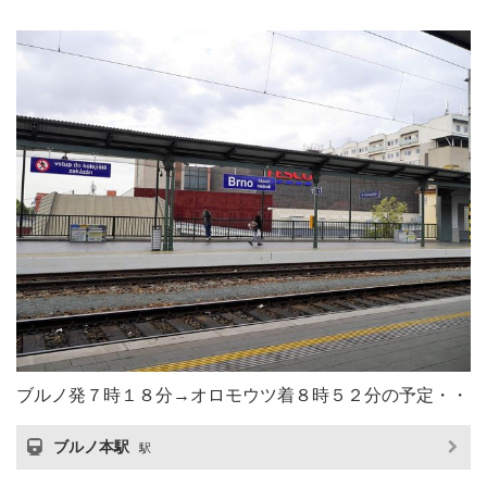
ブルノ発７時１８分→オロモウツ着８時５２分の予定・・
ブルノ本駅
駅