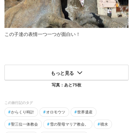
この子達の表情一つ一つが面白い！
もっと見る
写真：あと
75
枚
この旅行記のタグ
#
からくり時計
#
オロモウツ
#
世界遺産
#
聖三位一体教会
#
雪の聖母マリア教会。
#
噴水