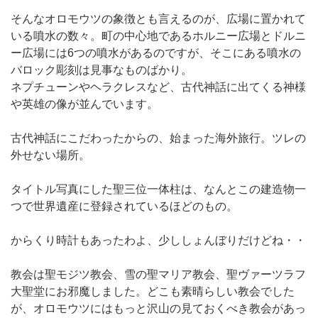
そんなオロモウツの象徴とも言えるのが、広場に置かれて
いる噴水の数々。町の中心地であるホルニー広場とドルニ
ー広場には6つの噴水があるのですが、そこにある噴水の
バロック彫刻は見事なものばかり。
ネプチューンやヘラクレスなど、古代神話に出てくる神様
や英雄の像が並んでいます。
古代神話にこだわったからの、始まった海外旅行。ツレの
外せない場所。
タイトル写真にした聖三位一体柱は、なんとこの建造物一
つで世界遺産に登録されているほどのもの。
からくり時計もあったわよ、少ししょんぼりだけどね・・
教会は聖モジツ教会、雪の聖マリア教会、聖ヴァーツラフ
大聖堂にお邪魔しました。どこも素晴らしい教会でした
が、オロモウツにはもっと沢山の見ておくべき教会があっ