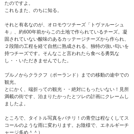
たのですよ。
これもまた、のちに知る。
それと有名なのが、オロモウツチーズ「トヴァルーシュ
キ」、約600年前からこの土地で作られているチーズ。凝
固されていない酸味のあるカッテージチーズから作られ、
２段階の工程を経て自然に熟成される、独特の強い匂いを
持つチーズです。そんなこと言われたら食べる勇気な
し・・いただきませんでした。
ブルノからクラクフ（ポーランド）までの移動の途中での
観光。
とにかく、端折っての観光・・絶対にもったいない！見所
満載の街です、泊まりたかったとツレの計画にクレームし
ましたよ。
ところで、タイトル写真をパチリ！の青空は程なくしてス
コールのような雨に変わります。お陰様で、エネルギーチ
ャージ多め＾＾）