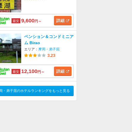
9,600
詳細
最安
円～
ペンション＆コンドミニア
ム Birao
エリア：
摩周・弟子屈
3.23
12,100
詳細
最安
円～
周・弟子屈のホテルランキングをもっと見る