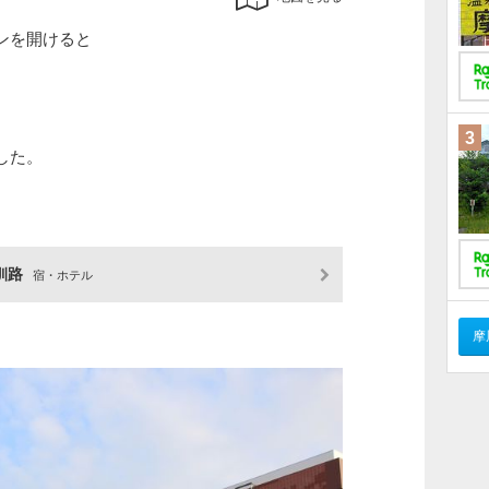
ンを開けると
3
した。
釧路
宿・ホテル
摩