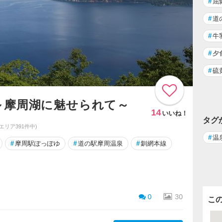
#
屈
#
道
#
牛
#
夕
#
硫
～摩周湖に魅せられて～
14
いいね！
タグ
同エリア391件中)
#
温
#
摩周駅ぽっぽゆ
#
道の駅摩周温泉
#
釧網本線
0
30
こ