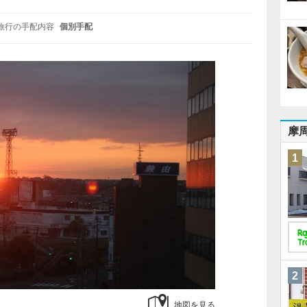
旅行の手配内容
個別手配
摩
1
2
地図を見る