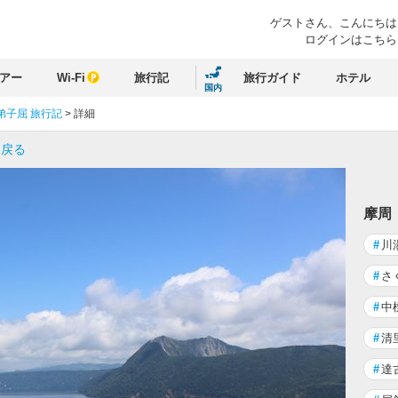
ゲストさん、
こんにちは
ログインはこちら
アー
Wi-Fi
旅行記
旅行ガイド
ホテル
国内
弟子屈 旅行記
>
詳細
に戻る
摩周
#
川
#
さ
#
中
#
清
#
達