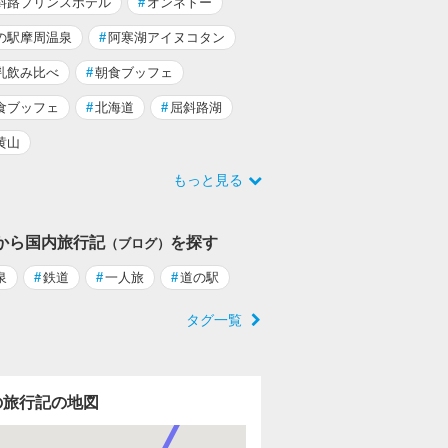
斜路プリンスホテル
#
オンネトー
の駅摩周温泉
#
阿寒湖アイヌコタン
乳飲み比べ
#
朝食ブッフェ
食ブッフェ
#
北海道
#
屈斜路湖
黄山
もっと見る
から国内旅行記
を探す
（ブログ）
泉
#
鉄道
#
一人旅
#
道の駅
タグ一覧
の旅行記の地図