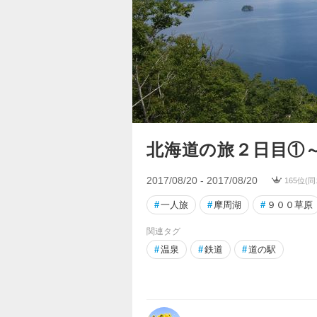
北海道の旅２日目①
2017/08/20 - 2017/08/20
165位(
#
一人旅
#
摩周湖
#
９００草原
関連タグ
#
温泉
#
鉄道
#
道の駅