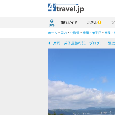
旅行ガイド
ホテル
ツ
海外
ホーム
>
国内
>
北海道
>
摩周・弟子屈
>
摩周・
摩周・弟子屈旅行記（ブログ） 一覧