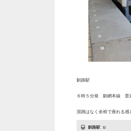
釧路駅
６時５分発 釧網本線 普
混雑はなく余裕で座れる感
釧路駅
駅