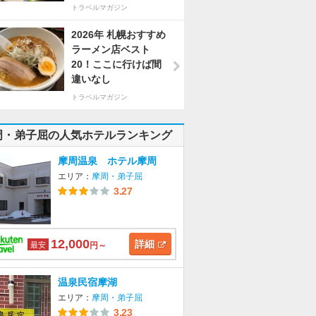
トラベルマガジン
2026年 札幌おすすめ
ラーメン店ベスト
20！ここに行けば間
違いなし
トラベルマガジン
周・弟子屈の人気ホテルランキング
摩周温泉 ホテル摩周
エリア：
摩周・弟子屈
3.27
12,000
詳細
最安
円～
温泉民宿摩湖
エリア：
摩周・弟子屈
3.23