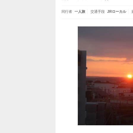
同行者
一人旅
交通手段
JRローカル