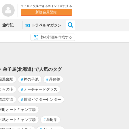
マイルに交換できるポイントがたまる
新規会員登録
×
旅行記
トラベルマガジン
旅の計画を作成する
・弟子屈(北海道) で人気のタグ
湯温泉駅
#
神の子池
#
丹頂鶴
くらの滝
#
オーチャードグラス
標津空港
#
川湯ビジターセンター
里町オートキャンプ場
古武オートキャンプ場
#
摩周湖