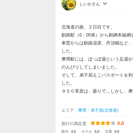
しいかさん
北海道の旅、２日目です。
釧路駅（6：05発）から釧網本線網
車窓からは釧路湿原、丹頂鶴など、
した。
摩周駅には、ぽっぽ湯という足湯が
のんびりしてしまいました。
そして、弟子屈えこパスポートを利
した。
９００草原は、曇りで…しかし、摩
エリア
摩周・弟子屈(北海道)
4.0
旅行の満足度
観光
4.0
ホテル
4.0
交通
4.0