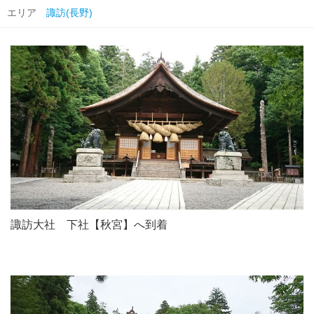
エリア
諏訪(長野)
諏訪大社 下社【秋宮】へ到着