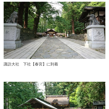
諏訪大社 下社【春宮】に到着