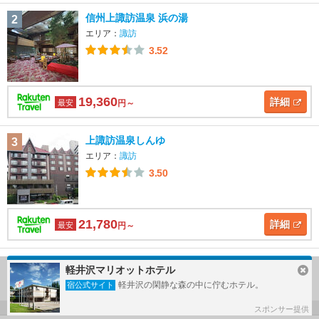
信州上諏訪温泉 浜の湯
2
エリア：
諏訪
3.52
19,360
詳細
最安
円～
上諏訪温泉しんゆ
3
エリア：
諏訪
3.50
21,780
詳細
最安
円～
軽井沢マリオットホテル
諏訪のホテルランキングをもっと見る
軽井沢の閑静な森の中に佇むホテル。
宿公式サイト
スポンサー提供