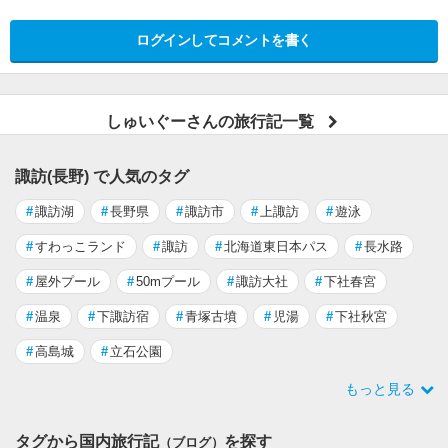
ログインしてコメントを書く
しゅいぐーさんの旅行記一覧
諏訪(長野) で人気のタグ
#
諏訪湖
#
長野県
#
諏訪市
#
上諏訪
#
遊泳
#
すわっこランド
#
諏訪
#
北海道東日本パス
#
長水路
#
屋外プール
#
50mプール
#
諏訪大社
#
下社春宮
#
温泉
#
下諏訪宿
#
青塚古墳
#
児湯
#
下社秋宮
#
高島城
#
立石公園
もっと見る
タグから国内旅行記
を探す
（ブログ）