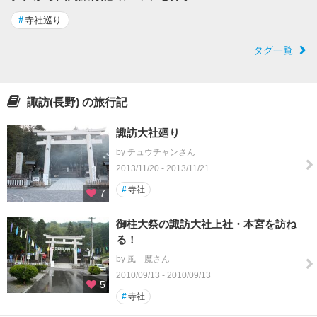
#
寺社巡り
タグ一覧
諏訪(長野) の旅行記
諏訪大社廻り
by チュウチャンさん
2013/11/20 - 2013/11/21
#
寺社
7
御柱大祭の諏訪大社上社・本宮を訪ね
る！
by 風 魔さん
2010/09/13 - 2010/09/13
5
#
寺社