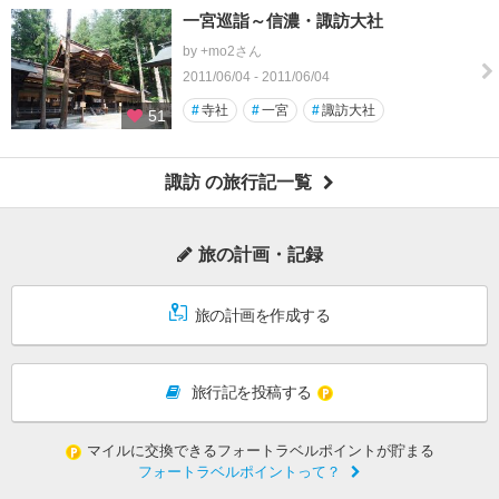
一宮巡詣～信濃・諏訪大社
by +mo2さん
2011/06/04 - 2011/06/04
#
寺社
#
一宮
#
諏訪大社
51
諏訪 の旅行記一覧
旅の計画・記録
旅の計画を作成する
旅行記を投稿する
マイルに交換できるフォートラベルポイントが貯まる
フォートラベルポイントって？