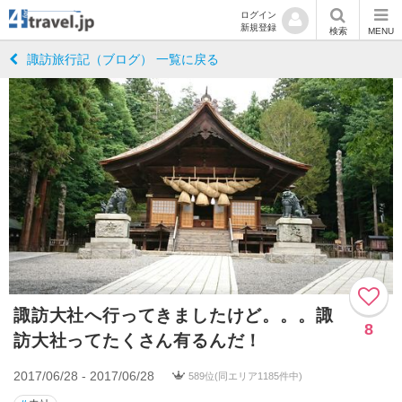
ログイン
新規登録
検索
MENU
諏訪旅行記（ブログ） 一覧に戻る
諏訪大社へ行ってきましたけど。。。諏
8
訪大社ってたくさん有るんだ！
2017/06/28 - 2017/06/28
589位(同エリア1185件中)