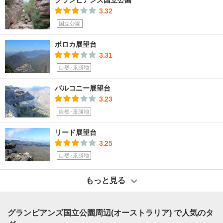
グランピアンズ国立公園
3.32
国立公園
ボロカ展望台
3.31
自然･景勝地
バルコニー展望台
3.23
自然･景勝地
リード展望台
3.25
自然･景勝地
もっと見る
グランピアンズ国立公園周辺(オーストラリア) で人気のタ