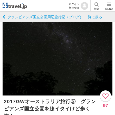
ログイン
新規登録
検索
MENU
グランピアンズ国立公園周辺旅行記（ブログ） 一覧に戻る
2017GWオーストラリア旅行② グラン
97
ピアンズ国立公園を膝イタイけど歩く