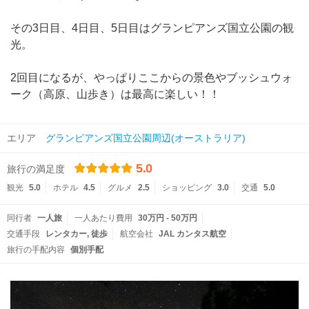
その3日目、4日目、5日目はグランピアンズ国立公園の観
光。
2回目になるが、やっぱりここからの景色やブッシュウォ
ーク（高原、山歩き）は最高に楽しい！！
エリア
グランピアンズ国立公園周辺(オーストラリア)
5.0
旅行の満足度
観光
5.0
ホテル
4.5
グルメ
2.5
ショッピング
3.0
交通
5.0
同行者
一人旅
一人あたり費用
30万円 - 50万円
交通手段
レンタカー
徒歩
航空会社
JAL カンタス航空
旅行の手配内容
個別手配