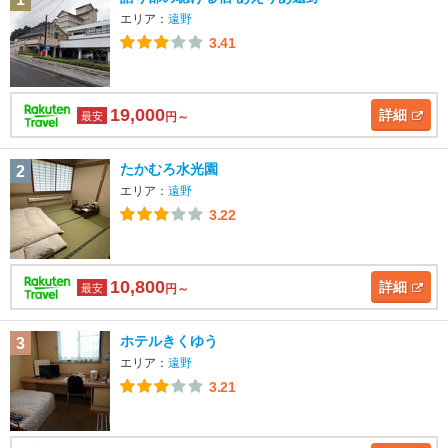
エリア：
遠野
3.41
19,000
詳細
最安
円～
たかむろ水光園
2
エリア：
遠野
3.22
10,800
詳細
最安
円～
ホテルきくゆう
3
エリア：
遠野
3.21