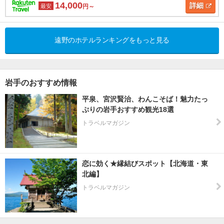
14,000
詳細
最安
円～
遠野のホテルランキングをもっと見る
岩手のおすすめ情報
平泉、宮沢賢治、わんこそば！魅力たっ
ぷりの岩手おすすめ観光18選
トラベルマガジン
恋に効く★縁結びスポット【北海道・東
北編】
トラベルマガジン