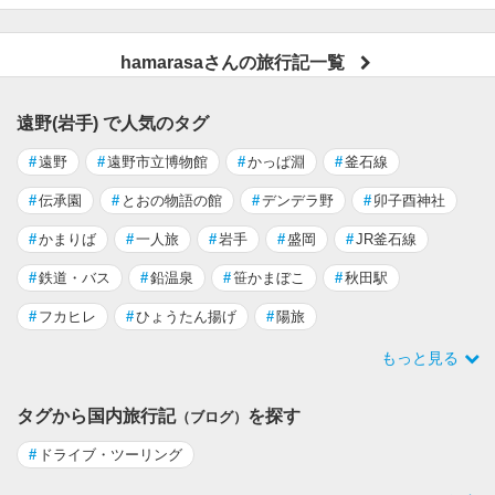
hamarasaさんの旅行記一覧
遠野(岩手) で人気のタグ
#
遠野
#
遠野市立博物館
#
かっぱ淵
#
釜石線
#
伝承園
#
とおの物語の館
#
デンデラ野
#
卯子酉神社
#
かまりば
#
一人旅
#
岩手
#
盛岡
#
JR釜石線
#
鉄道・バス
#
鉛温泉
#
笹かまぼこ
#
秋田駅
#
フカヒレ
#
ひょうたん揚げ
#
陽旅
もっと見る
タグから国内旅行記
を探す
（ブログ）
#
ドライブ・ツーリング