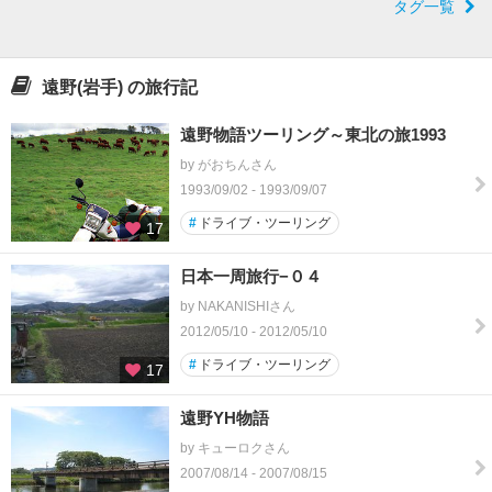
タグ一覧
遠野(岩手) の旅行記
遠野物語ツーリング～東北の旅1993
by がおちんさん
1993/09/02 - 1993/09/07
#
ドライブ・ツーリング
17
日本一周旅行−０４
by NAKANISHIさん
2012/05/10 - 2012/05/10
#
ドライブ・ツーリング
17
遠野YH物語
by キューロクさん
2007/08/14 - 2007/08/15