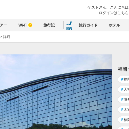
ゲストさん、
こんにちは
ログインはこちら
アー
Wi-Fi
旅行記
旅行ガイド
ホテル
国内
>
詳細
福岡
#
福
#
天
#
博
#
太
#
福