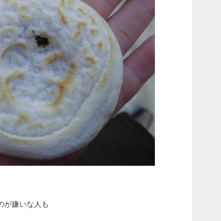
。
のが嫌いな人も