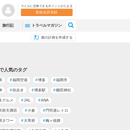
マイルに交換できるポイントがたまる
新規会員登録
×
旅行記
トラベルマガジン
旅の計画を作成する
 で人気のタグ
岡
#
福岡空港
#
博多
#
福岡市
神
#
街歩き
#
博多駅
#
櫛田神社
多グルメ
#
JAL
#
ANA
宰府天満宮
#
小倉
#
門司港レトロ
岡タワー
#
大宰府
#
梅ヶ枝餅