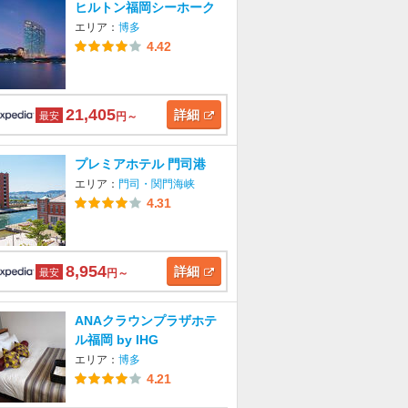
ヒルトン福岡シーホーク
エリア：
博多
4.42
21,405
詳細
最安
円～
プレミアホテル 門司港
エリア：
門司・関門海峡
4.31
8,954
詳細
最安
円～
ANAクラウンプラザホテ
ル福岡 by IHG
エリア：
博多
4.21