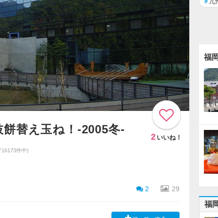
#
九
福
替え玉ね！-2005冬-
2
いいね！
16173件中)
2
29
福