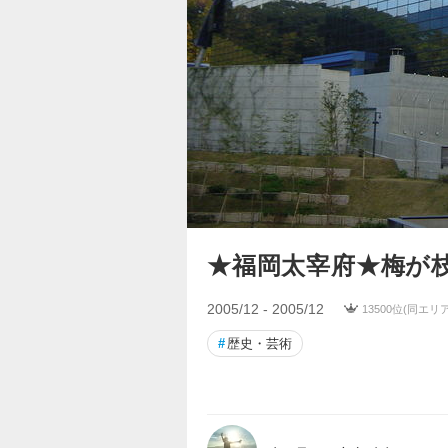
★福岡太宰府★梅が枝餅
2005/12 - 2005/12
13500位(同エリア
#
歴史・芸術