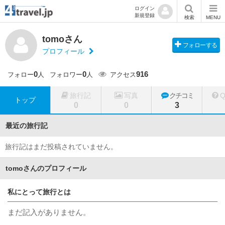
ログイン
新規登録
検索
MENU
tomoさん
フォローする
プロフィール
0
0
916
フォロー
人
フォロワー
人
アクセス
旅行記
写真
クチコミ
トップ
0
0
3
最近の旅行記
旅行記はまだ投稿されていません。
tomoさんのプロフィール
私にとって旅行とは
まだ記入がありません。