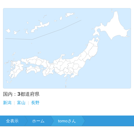
3
国内：
都道府県
新潟
富山
長野
全表示
ホーム
tomoさん