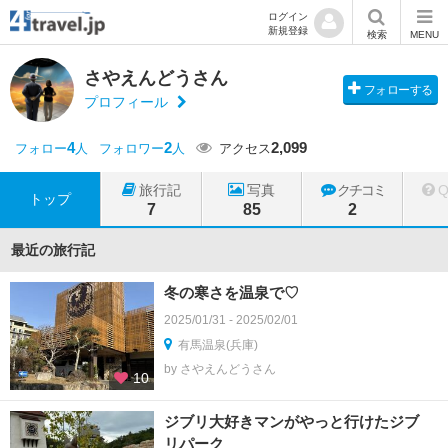
ログイン
新規登録
検索
MENU
さやえんどうさん
フォローする
プロフィール
4
2
2,099
フォロー
人
フォロワー
人
アクセス
旅行記
写真
クチコミ
トップ
7
85
2
最近の旅行記
冬の寒さを温泉で♡
2025/01/31 - 2025/02/01
有馬温泉(兵庫)
by さやえんどうさん
10
ジブリ大好きマンがやっと行けたジブ
リパーク