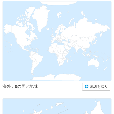
0
海外：
の国と地域
地図を拡大