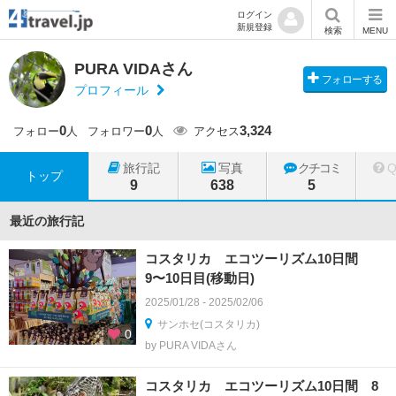
ログイン
新規登録
検索
MENU
PURA VIDAさん
フォローする
プロフィール
0
0
3,324
フォロー
人
フォロワー
人
アクセス
旅行記
写真
クチコミ
トップ
9
638
5
最近の旅行記
コスタリカ エコツーリズム10日間
9〜10日目(移動日)
2025/01/28 - 2025/02/06
サンホセ(コスタリカ)
0
by PURA VIDAさん
コスタリカ エコツーリズム10日間 8