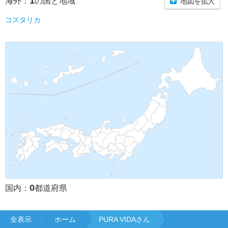
1
海外：
の国と地域
地図を拡大
コスタリカ
0
国内：
都道府県
全表示
ホーム
PURA VIDAさん