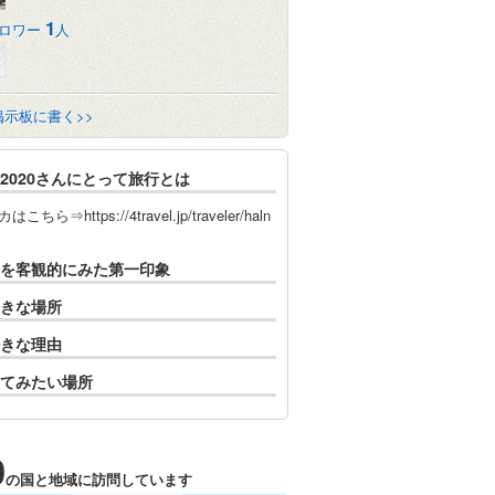
1
ロワー
人
掲示板に書く>>
F2020さんにとって旅行とは
こちら⇒https://4travel.jp/traveler/haln
を客観的にみた第一印象
きな場所
きな理由
てみたい場所
0
の国と地域に訪問しています