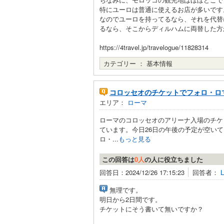
特にユーロは普通に使えるお店が多いです
なのでユーロを持ってるなら、それを代替
るなら、そこからディルハムに両替した方
https://4travel.jp/travelogue/11828314
カテゴリー ：
基本情報
コロッセオのチケットでフォロ・ロ
エリア：
ローマ
ローマのコロッセオのアリーナ入場のチケ
ています。今日26日の午後の予定が空い
ロ・...
もっと見る
この回答は
0人
の人に役立ちました
回答日：2024/12/26 17:15:23
回答者：
無理です。
明日から2日間です。
チケットにそう書いて無いですか？