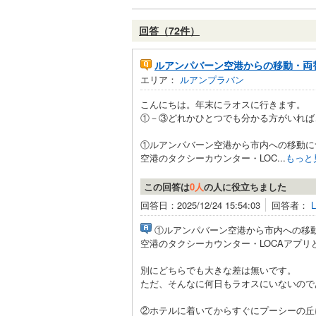
回答（72件）
ルアンパバーン空港からの移動・両
エリア：
ルアンプラバン
こんにちは。年末にラオスに行きます。
①－③どれかひとつでも分かる方がいれば
①ルアンパバーン空港から市内への移動に
空港のタクシーカウンター・LOC...
もっと
この回答は
0人
の人に役立ちました
回答日：2025/12/24 15:54:03
回答者：
①ルアンパバーン空港から市内への移
空港のタクシーカウンター・LOCAアプ
別にどちらでも大きな差は無いです。
ただ、そんなに何日もラオスにいないので
②ホテルに着いてからすぐにプーシーの丘