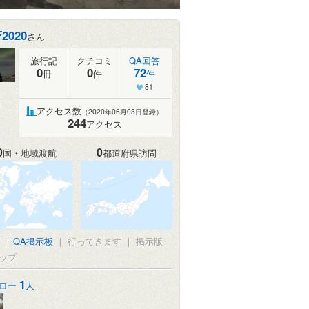
F2020
さん
旅行記
クチコミ
QA回答
0
0
72
冊
件
件
81
アクセス数
（2020年06月03日登録）
244
アクセス
0
0
国・地域渡航
都道府県訪問
真
|
QA掲示板
|
行ってきます
|
掲示版
ップ
1
ロー
人