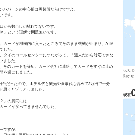
ンパバーンの中心部は両替所だらけですよ。
いです。
出口から数mしか離れてないです。
TM」という理解で問題無いです。
ら、カードが機械内に入ったところでそのまま機械が止まり、ATM
でした。
ら、タイのコールセンターにつながって、「週末だから対応できな
いました。
、そのカードを諦め、カード会社に連絡してカードをすぐに止め
拡大ボ
日間を過ごしました。
動かせ
0円台だったので、ホテル代と観光や食事代も含めて2万円で十分
と思うとゾッとしました。
現在
か？」の質問には、
てカードが戻ってきませんでした」
ーですが、
一日で個人手配でいけるものでしょうか。