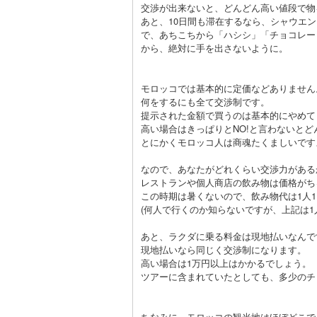
交渉が出来ないと、どんどん高い値段で物
あと、10日間も滞在するなら、シャウエ
で、あちこちから「ハシシ」「チョコレー
から、絶対に手を出さないように。
モロッコでは基本的に定価などありません
何をするにも全て交渉制です。
提示された金額で買うのは基本的にやめて
高い場合はきっぱりとNO!と言わないと
とにかくモロッコ人は商魂たくましいです
なので、あなたがどれくらい交渉力がある
レストランや個人商店の飲み物は価格がち
この時期は暑くないので、飲み物代は1人1日
(何人で行くのか知らないですが、上記は1
あと、ラクダに乗る料金は現地払いなんで
現地払いなら同じく交渉制になります。
高い場合は1万円以上はかかるでしょう。
ツアーに含まれていたとしても、多少のチ
ちなみに、モロッコの観光地はほぼどこで