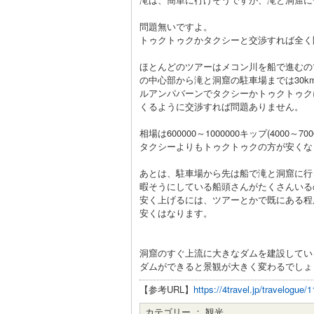
問題無いですよ。
トゥクトゥクかタクシーと交渉すれば全く
ほとんどのツアーはメコン川を船で進むの
の中心部から滝と洞窟の駐車場までは30k
ルアンパバーンでタクシーかトゥクトゥク
くるように交渉すれば問題ありません。
相場は600000～1000000キップ(4000
タクシーよりもトゥクトゥクの方が安くな
あとは、駐車場から先は船で滝と洞窟に行
暇そうにしている船頭さんがたくさんいる
安く上げるには、ツアーとかで既にある程
安くはなります。
洞窟のすぐ上流に大きなダムを建設してい
ダムができると景観が大きく変わるでしょ
【参考URL】
https://4travel.jp/travelogue
カテゴリー ：
観光