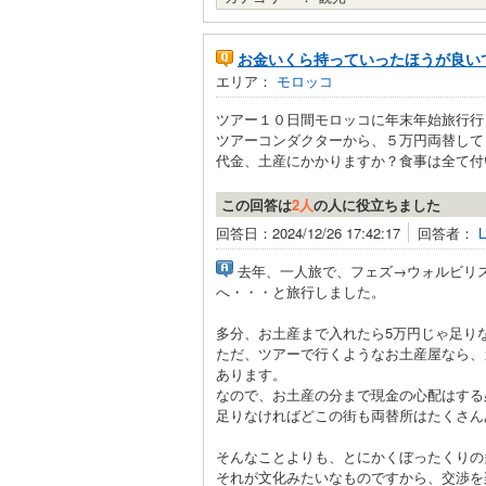
お金いくら持っていったほうが良い
エリア：
モロッコ
ツアー１０日間モロッコに年末年始旅行行
ツアーコンダクターから、５万円両替して
代金、土産にかかりますか？食事は全て付い
この回答は
2人
の人に役立ちました
回答日：2024/12/26 17:42:17
回答者：
去年、一人旅で、フェズ→ウォルビリ
へ・・・と旅行しました。
多分、お土産まで入れたら5万円じゃ足り
ただ、ツアーで行くようなお土産屋なら、
あります。
なので、お土産の分まで現金の心配はする
足りなければどこの街も両替所はたくさん
そんなことよりも、とにかくぼったくりの
それが文化みたいなものですから、交渉を