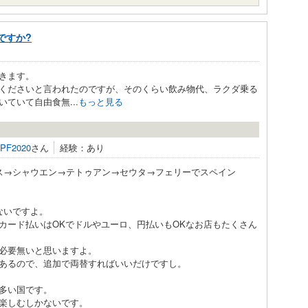
ですか?
きます。
くださいと言われたのですが、そのくらい飲み物代、ラクダ乗る
ていて自由食無...
もっと見る
LPF2020
さん
経験：あり
ス→シャウエン→テトゥアン→セウタ→フェリーでスペイン
ないですよ。
カード払いはOKでドルやユーロ、円払いもOKなお店もたくさん
必要無いと思いますよ。
あるので、追加で両替すればいいだけですし。
多い国です。
楽しむしかないです。