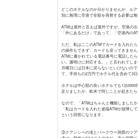
どこのホテルなのか分かりませんが、ルア
別に無理に空港で全額を両替する必要は無
ATMは屋外と言えば屋外ですが、空港の
「外にあるだけ」であって、「空港内のA
ただ、私はここのATMでカードを入れた
の操作もできず、カードも戻ってきません
ATMに書かれている電話番号に電話した
い。週明けに対応する。」と言われてしま
月曜日には日本に戻らないといけないので
て、手持ちの2万円でホテル代を含めて3
ホテルは中心部の良いホテルでも1泊300
足りましたが、欧米で同じことが起きたら
なので、「ATMはちゃんと機能しました
「私はカードを入れた途端ATMが故障し
という回答になります。
③クアンシーの滝とパークウー洞窟のツア
滝は、簡単に行けそうですが、滝と洞窟に