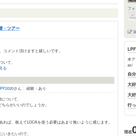
フォ
替・ツアー
LP
、コメント頂けますと嬉しいです。
本アカは
ついて、
ax/
見る
自分
大好
LPF2020
さん
経験：あり
大好
動について、
リどちらがいいのでしょうか。
行っ
あれば、敢えてLOCAを使う必要はあまり無いように感じます。
現在
にいきたいので、