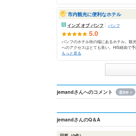
市内観光に便利なホテル
インズ オブ バンフ
バンフ
5.0
バンフのホテル街の端にあるホテル。観
へのアクセスはとても良い。HIS経由で予約
もっと見る
jemandさんへのコメント
全0
»
件
jemandさんのQ＆A
回答（0件）