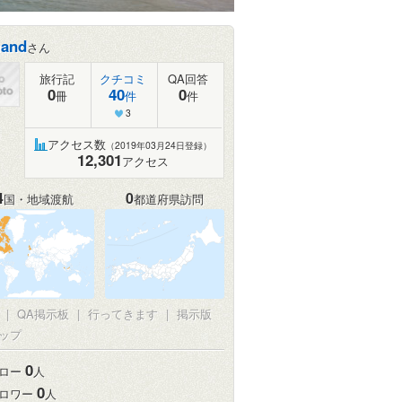
mand
さん
旅行記
クチコミ
QA回答
0
40
0
冊
件
件
3
アクセス数
（2019年03月24日登録）
12,301
アクセス
4
0
国・地域渡航
都道府県訪問
真
|
QA掲示板
|
行ってきます
|
掲示版
ップ
0
ロー
人
0
ロワー
人