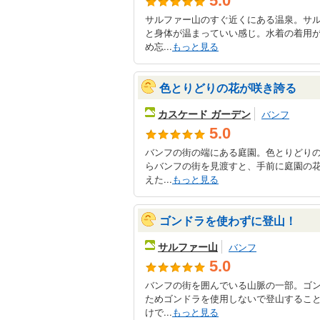
5.0
サルファー山のすぐ近くにある温泉。サ
と身体が温まっていい感じ。水着の着用
め忘...
もっと見る
色とりどりの花が咲き誇る
カスケード ガーデン
バンフ
5.0
バンフの街の端にある庭園。色とりどり
らバンフの街を見渡すと、手前に庭園の
えた...
もっと見る
ゴンドラを使わずに登山！
サルファー山
バンフ
5.0
バンフの街を囲んでいる山脈の一部。ゴ
ためゴンドラを使用しないで登山するこ
けで...
もっと見る