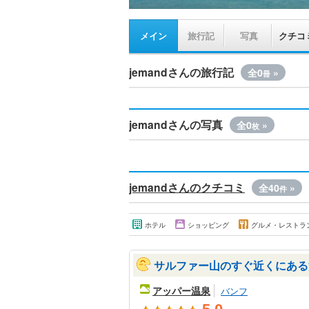
メイン
旅行記
写真
クチコ
jemandさんの旅行記
全0
»
冊
jemandさんの写真
全0
»
枚
jemandさんのクチコミ
全40
»
件
ホテル
ショッピング
グルメ・レストラ
サルファー山のすぐ近くにある
アッパー温泉
バンフ