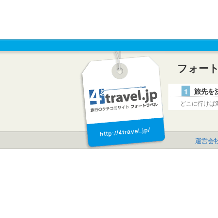
フォー
1
旅先を
どこに行けば
運営会