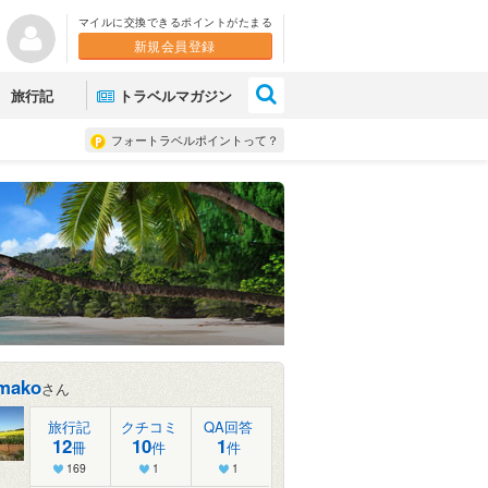
マイルに交換できるポイントがたまる
新規会員登録
×
旅行記
トラベルマガジン
フォートラベルポイントって？
lmako
さん
旅行記
クチコミ
QA回答
12
10
1
冊
件
件
169
1
1