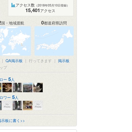
アクセス数
（2018年05月10日登録）
15,401
アクセス
2
0
国・地域渡航
都道府県訪問
|
QA掲示板
|
行ってきます
|
掲示板
ップ
5
ロー
人
5
ロワー
人
掲示板に書く>>