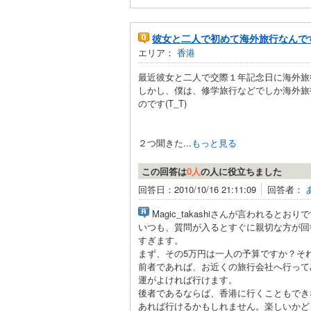
彼女と二人で初めて海外旅行なんで
エリア：
香港
最近彼女と二人で交際１年記念日に海外旅
しかし、僕は、修学旅行などでしか海外旅
のです(T_T)
２つ聞きた...
もっと見る
この回答は
0人
の人に役立ちました
回答日：2010/10/16 21:11:09
回答者：
Magic_takashiさんが言われるとおり
いつも、質問が入るとすぐに親切な方が回
すぎます。
まず、その5万円は一人の予算ですか？そ
前者であれば、お近くの旅行会社へ行って
運がよければ行けます。
後者であるならば、香港に行くこともでき
あれば行けるかもしれません。楽しいかど