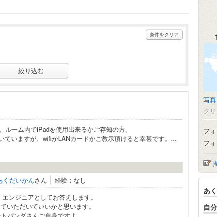
条件をクリア
写真
クリ
ルーム内でiPadを使用出来るかご存知の方、
フォ
ていますが、wifiかLANカードかご教示頂けると幸甚です。...
フォ
あくだいかん
さん
経験：なし
あく
、エンジニアとしてお答えします。
思っていただいていいかと思います。
自分
アントパンダさんご自身ですよ。