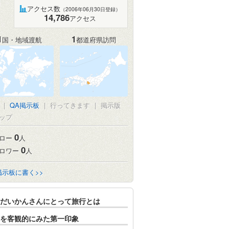
アクセス数
（2006年06月30日登録）
14,786
アクセス
1
1
国・地域渡航
都道府県訪問
|
QA掲示板
|
行ってきます
|
掲示版
ップ
0
ロー
人
0
ロワー
人
掲示板に書く>>
だいかんさんにとって旅行とは
を客観的にみた第一印象