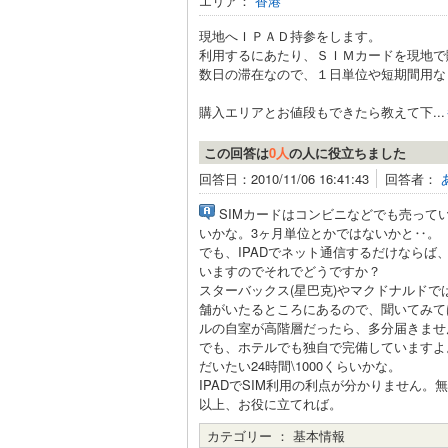
エリア：
香港
現地へＩＰＡＤ持参をします。
利用するにあたり、ＳＩＭカードを現地で
数日の滞在なので、１日単位や短期間用な
購入エリアとお値段もできたら教えて下...
この回答は
0人
の人に役立ちました
回答日：2010/11/06 16:41:43
回答者：
SIMカードはコンビニなどでも売って
いかな。3ヶ月単位とかではないかと‥。
でも、IPADでネット通信するだけならば
いますのでそれでどうですか？
スターバックス(星巴克)やマクドナルドでは
舗がいたるところにあるので、聞いてみて
ルの自室が高階層だったら、多分届きませ
でも、ホテルでも独自で完備していますよ
だいたい24時間\1000くらいかな。
IPADでSIM利用の利点が分かりません。
以上、お役に立てれば。
カテゴリー ：
基本情報