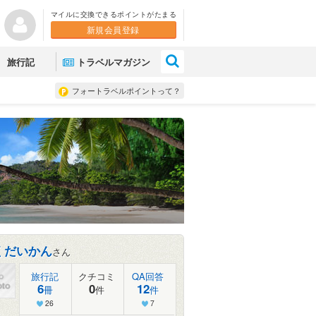
マイルに交換できるポイントがたまる
新規会員登録
×
旅行記
トラベルマガジン
フォートラベルポイントって？
くだいかん
さん
旅行記
クチコミ
QA回答
6
0
12
冊
件
件
26
7