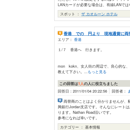
LANカードが必要な場合は、有線LANで
スポット ：
ザ カオルーン ホテル
香港 での 円より 現地通貨に両
エリア：
香港
１/７ 香港へ 行きます。
mon kokn、女人街の周辺で、良心的な
教えて下さい。...
もっと見る
この回答は
1人
の人に役立ちました
回答日：2011/01/04 20:22:56
回答者：
両替商のことはよく分かりませんが、
興銀行Jordan支店です。そんなにレー
ります。Nathan Road沿いです。
参考になれば幸いです。
カテゴリー ：
基本情報