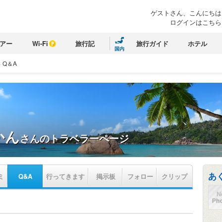
ゲストさん、こんにちは
ログインはこちら
アー
Wi-Fi
旅行記
旅行ガイド
ホテル
国内
>
Q＆A
かん
さんのトラベラーページ
あ
ミ
Q&A
行ってきます
掲示板
フォロー
クリップ