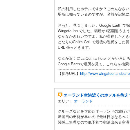
私の利用したホテルですか？ごめんなさい
場所は知っているのですが、名前が記憶に
おっと、見つけました。Google Earth
Wingate Inn でした。場所が1区画違うよ
なかなかきれいですよ。私が滞在したとき
となりのChili's Grill で最後の晩餐を
URL 張っときます。
なんか近くにLa Quinta Hotel とかい
Google Earthで場所を見て、これらを
【参考URL】
http://www.wingateorlandoairp
オーランド空港近くのホテルを教え
エリア：
オーランド
クルーズなどを含めたオーランドの旅行が
帰国日の出発が早いので最終日はなるべく
関係上無理なので低予算で宿泊出来る空港に