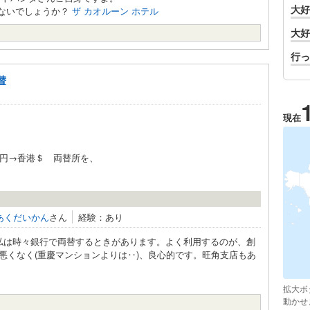
大好
はないでしょうか？
ザ カオルーン ホテル
大好
行っ
替
現在
、円→香港＄ 両替所を、
あくだいかん
さん
経験：あり
私は時々銀行で両替するときがあります。よく利用するのが、創
トは悪くなく(重慶マンションよりは‥)、良心的です。旺角支店もあ
拡大ボ
動かせ