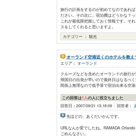
旅行の計画をするのが初めてなのであれば
ださい。その次に、宿泊費はどうかな？っ
これが最低限把握しておく情報です。それ
スをしてくれると思いますよ。
カテゴリー ：
観光
オーランド空港近くのホテルを教え
エリア：
オーランド
クルーズなどを含めたオーランドの旅行が
帰国日の出発が早いので最終日はなるべく
関係上無理なので低予算で宿泊出来る空港に
この回答は
1人
の人に役立ちました
回答日：2007/09/21 13:18:09
回答者：
先ほどの、あくだいかんです。
URLなんか変でしたね。RAMADA Orlan
ごめんなさい。