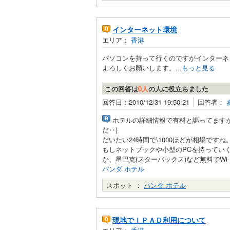
インターネット環境
エリア：
香港
パソコンを持って行くのですがインターネ
よろしくお願いします。...
もっと見る
この回答は
0人
の人に役立ちました
回答日：2010/12/31 19:50:21
回答者：
ホテルの詳細情報で有料と謳ってます
だ‥)
だいたい24時間で\1000ほどが相場で
もしネットブックや小型のPCを持ってい
か、星巴克(スターバックス)など無料でW
パンダ ホテル
スポット ：
パンダ ホテル
現地でＩＰＡＤ利用について