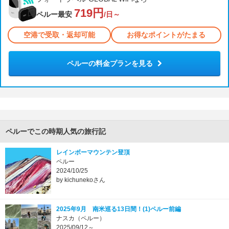
719円
ペルー最安
/日～
空港で受取・返却可能
お得なポイントがたまる
ペルーの料金プランを見る
ペルーでこの時期人気の旅行記
レインボーマウンテン登頂
ペルー
2024/10/25
by kichunekoさん
2025年9月 南米巡る13日間！(1)ペルー前編
ナスカ（ペルー）
2025/09/12～