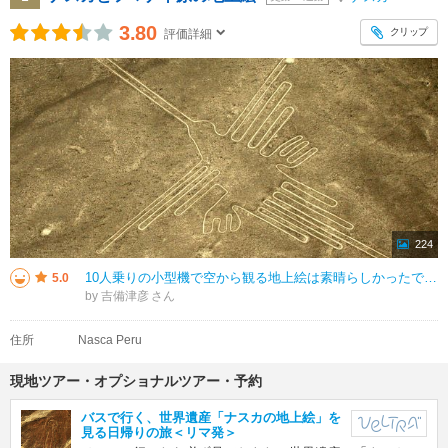
3.80
クリップ
評価詳細
224
10人乗りの小型機で空から観る地上絵は素晴らしかったです。ピスコ空港から30分かけてナスカの地上絵に向かいます。事前に地上絵のパンフレットをもらって現地ガイドから説明を受けていましたがここが地上絵と判る目印などはないので地
5.0
by 吉備津彦
住所
Nasca Peru
現地ツアー・オプショナルツアー・予約
バスで行く、世界遺産「ナスカの地上絵」を
見る日帰りの旅＜リマ発＞