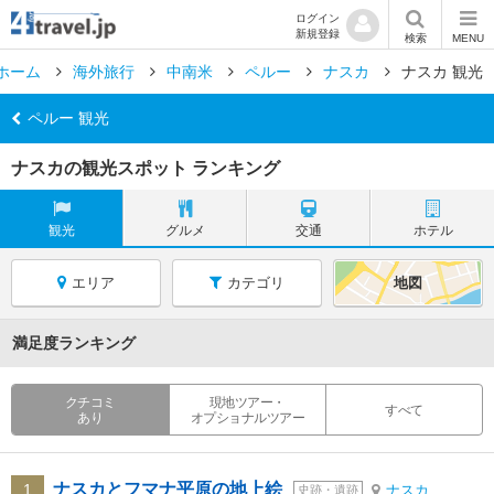
ログイン
新規登録
検索
MENU
ホーム
海外旅行
中南米
ペルー
ナスカ
ナスカ 観光
ペルー 観光
ナスカの観光スポット ランキング
観光
グルメ
交通
ホテル
エリア
カテゴリ
地図
満足度ランキング
クチコミ
現地ツアー・
すべて
あり
オプショナルツアー
ナスカとフマナ平原の地上絵
1
ナスカ
史跡・遺跡