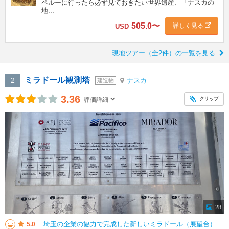
ペルーに行ったら必ず見ておきたい世界遺産、「ナスカの
地...
505.0
〜
詳しく見る
USD
現地ツアー（全2件）の一覧を見る
ミラドール観測塔
2
ナスカ
建造物
3.36
クリップ
評価詳細
28
埼玉の企業の協力で完成した新しいミラドール（展望台） 空中から見るり間近で見る地上絵は、力強い線で感動します。 少し不便な場所にありますが、セスナに乗る前に見た方が良いです。 私はペルーホップで立ち寄りポイントで
5.0