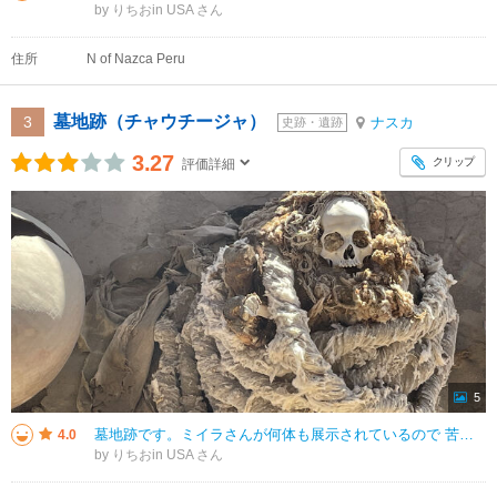
by りちおin USA
住所
N of Nazca Peru
墓地跡（チャウチージャ）
3
ナスカ
史跡・遺跡
3.27
クリップ
評価詳細
5
墓地跡です。ミイラさんが何体も展示されているので 苦手な方は行かない方が良いです。 ここには車でしか来ることができません。 私たちはインフォメーションセンターで タクシーを手配してもらい往復で１００ソルでした。
4.0
by りちおin USA