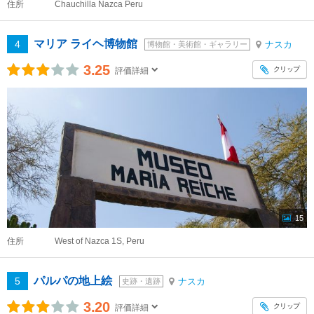
住所
Chauchilla Nazca Peru
マリア ライヘ博物館
4
ナスカ
博物館・美術館・ギャラリー
3.25
クリップ
評価詳細
15
住所
West of Nazca 1S, Peru
パルパの地上絵
5
ナスカ
史跡・遺跡
3.20
クリップ
評価詳細