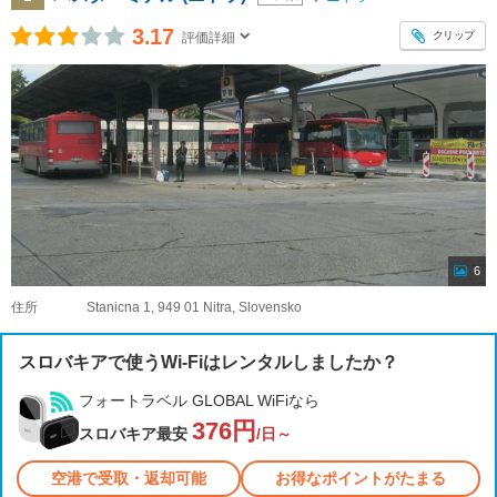
3.17
クリップ
評価詳細
6
住所
Stanicna 1, 949 01 Nitra, Slovensko
スロバキアで使うWi-Fiはレンタルしましたか？
フォートラベル GLOBAL WiFiなら
376円
スロバキア最安
/日～
空港で受取・返却可能
お得なポイントがたまる