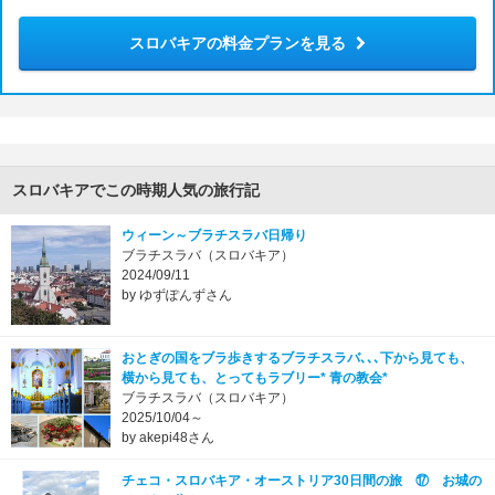
スロバキアの料金プランを見る
スロバキアでこの時期人気の旅行記
ウィーン～ブラチスラバ日帰り
ブラチスラバ（スロバキア）
2024/09/11
by ゆずぽんずさん
おとぎの国をブラ歩きするブラチスラバ､､､下から見ても、
横から見ても、とってもラブリー* 青の教会*
ブラチスラバ（スロバキア）
2025/10/04～
by akepi48さん
チェコ・スロバキア・オーストリア30日間の旅 ⑰ お城の