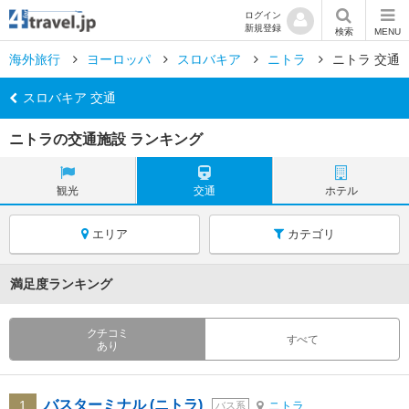
ログイン
新規登録
検索
MENU
海外旅行
ヨーロッパ
スロバキア
ニトラ
ニトラ 交通
スロバキア 交通
ニトラの交通施設 ランキング
観光
交通
ホテル
エリア
カテゴリ
満足度ランキング
クチコミ
すべて
あり
バスターミナル (ニトラ)
1
ニトラ
バス系