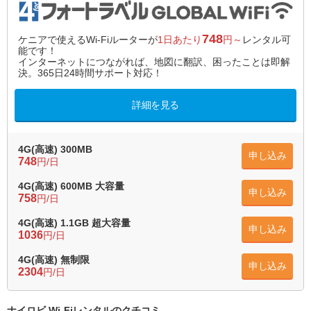
748
ケニアで使えるWi-Fiルーターが
1日あたり
円～
レンタル可
能です！
インターネットにつながれば、地図に翻訳、困ったことは即解
決。365日24時間サポート対応！
詳細を見る
4G(高速) 300MB
申し込み
748
円/日
4G(高速) 600MB 大容量
申し込み
758
円/日
4G(高速) 1.1GB 超大容量
申し込み
1036
円/日
4G(高速) 無制限
申し込み
2304
円/日
ナイロビ Wi-Fiレンタルのクチコミ