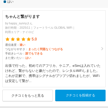
はい
ちゃんと繋がります
by happy_sunnyさん
旅行時期：2025/11｜
フォートラベル GLOBAL WiFi
｜
利用エリア：ナイロビ
5.0
通信速度：
速い
つながりやすさ：
まったく問題なくつながる
手続きレベル：
誰でもできる
また使いたい：
はい
出張で行った、初めてのアフリカ、ケニア。eSimは入れていた
けれど、繋がらないと嫌だったので、レンタルWiFiしました。
これが正解で、携帯はシグナルがプツプツ切れましたが、WiFi
は安定して繋が...
クチコミを投稿する
クチコミをもっと見る