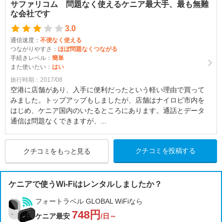
サファリコム 問題なく使えるケニア最大手、最も無難
な会社です
3.0
通信速度：
不便なく使える
つながりやすさ：
ほぼ問題なくつながる
手続きレベル：
簡単
また使いたい：
はい
旅行時期：2017/08
空港に店舗があり、入手に便利だったという軽い理由で買って
みました。トップアップもしましたが、店舗はナイロビ市内を
はじめ、ケニア国内のいたるところにあります。通話とデータ
通信は問題なくできますが、...
クチコミを投稿する
クチコミをもっと見る
ケニアで使うWi-Fiはレンタルしましたか？
フォートラベル GLOBAL WiFiなら
748円
ケニア最安
/日～