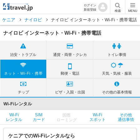
ログイン
新規登録
検索
MENU
ケニア
ナイロビ
ナイロビ インターネット・Wi-Fi・携帯電話
ナイロビ インターネット・Wi-Fi・携帯電話
治安・トラブル
通貨・両替・クレカ
トイレ事情
ネット・Wi-Fi・携帯
郵便・電話
天気・気候・服装
チップ
ビザ・入国・出国
その他の基本情報
Wi-Fiレンタル
Wi-Fi
SIM
Wi-Fi
その他
国際
レンタル
カード
スポット
通信事情
ローミング
ケニアでのWi-Fiレンタルなら