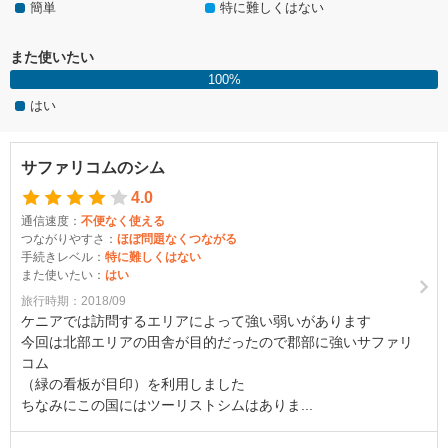
簡単
特に難しくはない
また使いたい
100%
はい
サファリコムのシム
4.0
通信速度：
不便なく使える
つながりやすさ：
ほぼ問題なくつながる
手続きレベル：
特に難しくはない
また使いたい：
はい
旅行時期：2018/09
ケニアでは訪問するエリアによって強い弱いがあります
今回は北部エリアの田舎が目的だったので郡部に強いサファリ
コム
（緑の看板が目印）を利用しました
ちなみにこの国にはツーリストシムはありま...