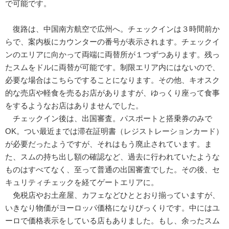
で可能です。
復路は、中国南方航空で広州へ。チェックインは３時間前か
らで、案内板にカウンターの番号が表示されます。チェックイ
ンのエリアに向かって両端に両替所が１つずつあります。残っ
たスムをドルに両替が可能です。制限エリア内にはないので、
必要な場合はこちらですることになります。その他、キオスク
的な売店や軽食を売るお店がありますが、ゆっくり座って食事
をするようなお店はありませんでした。
チェックイン後は、出国審査。パスポートと搭乗券のみで
OK。つい最近までは滞在証明書（レジストレーションカード）
が必要だったようですが、それはもう廃止されています。ま
た、スムの持ち出し額の確認など、過去に行われていたような
ものはすべてなく、至って普通の出国審査でした。その後、セ
キュリティチェックを経てゲートエリアに。
免税店やお土産屋、カフェなどひととおり揃っていますが、
いきなり物価がヨーロッパ価格になりびっくりです。中にはユ
ーロで価格表示をしている店もありました。もし、余ったスム