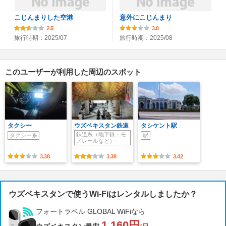
こじんまりした空港
意外にこじんまり
2.5
3.0
旅行時期：2025/07
旅行時期：2025/08
このユーザーが利用した周辺のスポット
タクシー
ウズベキスタン鉄道
タシケント駅
鉄道系（地下鉄・モ
タクシー系
駅
ノレールなど）
3.38
3.38
3.42
ウズベキスタンで使うWi-Fiはレンタルしましたか？
フォートラベル GLOBAL WiFiなら
1,160円