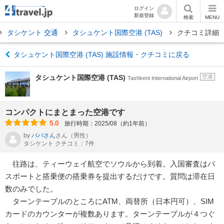
ログイン
新規登録
検索
MENU
タシケント 交通
タシュケント国際空港 (TAS)
クチコミ詳細
タシュケント国際空港 (TAS) 施設情報・クチコミに戻る
タシュケント国際空港 (TAS)
空港
Tashkent International Airport
コンパクトにまとまった空港です
5.0
旅行時期：2025/08（約1年前）
by
パパさん
さん
（男性）
タシケント クチコミ：7件
往路は、ティーウェイ航空でソウルから到着。入国審査はパ
スポートと搭乗便の搭乗券を提出するだけです。質問は滞在日
数のみでした。
ターンテーブルのところにATM、両替所（日本円可）、SIM
カードのカウンターが複数あります。ターンテーブルが４つぐ