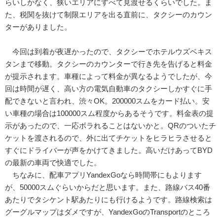
らいしかなく、狭いエリアにすべて見渡せるくらいでした。ま
た、税関を抜けて制限エリアを出る直前に、タクシーのカウン
ターがありました。
今回は到着が夜遅かったので、タクシーでホテルウズベキス
タンまで移動。タクシーのカウンターで行き先を告げると料金
が提示されます。車種によって料金が異なるようでしたが、今
回は時間が遅く、高い方の電気自動車のタクシーしかすぐに手
配できないと言われ、渋々OK。200000スムをカード払い。安
い車種の場合は100000スム程度からあるそうです。料金表の提
示があったので、一応ボラれることはないかと。QRのついたチ
ケットを渡されるので、外に出てチケットをヒラヒラさせると
すぐにドライバーが声をかけてきました。高いだけあってBYD
の最新の車両で快適でした。
ちなみに、配車アプリYandexGoなら時間帯にもよります
が、50000スムぐらいからだと思います。また、路線バス40番
あたりでタシケント駅あたりにも行けるようです。路線検索は
グーグルマップはダメですが、YandexGoのTransportのところ