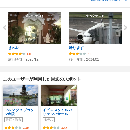
前のクチコミ
次のクチコミ
きれい
帰ります
4.0
3.0
旅行時期：2023/12
旅行時期：2024/01
このユーザーが利用した周辺のスポット
ウルン ダヌ ブラタ
イビス スタイル バ
ン寺院
リ デンパサール
寺院・教会
ホテル
3.39
3.22