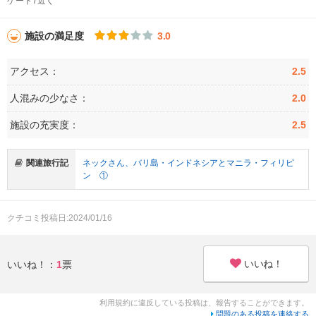
ゲート7近く
施設の満足度
3.0
アクセス：
2.5
人混みの少なさ：
2.0
施設の充実度：
2.5
関連旅行記
ネックさん、バリ島・インドネシアとマニラ・フィリピ
ン ①
クチコミ投稿日:2024/01/16
いいね！
いいね！：
1
票
利用規約に違反している投稿は、報告することができます。
問題のある投稿を連絡する