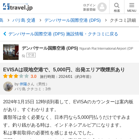
ログイン
新規登録
検索
MENU
島
バリ島 交通
デンパサール国際空港 (DPS)
クチコミ詳細
デンパサール国際空港 (DPS) 施設情報・クチコミに戻る
デンパサール国際空港 (DPS)
Ngurah Rai International Airport (DP
空港
S)
EVISAは現地空港で、5,000円、出発エリア喫煙所あり
3.0
旅行時期：2024/01（約3年前）
by
伴陽
さん
（男性）
バリ島 クチコミ：3件
2024年1月15日 12時頃到着して、EVISAのカウンターは案内板
があり、すぐわかります。
書類等は全く必要なく、日本円なら5,000円払うだけですみま
す。釣り銭がある時は、インドネシアルピアになります。
私は事前取得の必要性を感じませんでした。