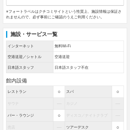
※フォートラベルはクチコミサイトという性質上、施設情報は保証さ
れませんので、必ず事前にご確認のうえご利用ください。
施設・サービス一覧
インターネット
無料Wi-Fi
空港送迎／シャトル
空港送迎
日本語スタッフ
日本語スタッフ不在
館内設備
○
○
レストラン
スパ
―
―
サウナ
カジノ
○
―
バー・ラウンジ
ディスコ／ナイトクラブ
―
○
売店
ツアーデスク