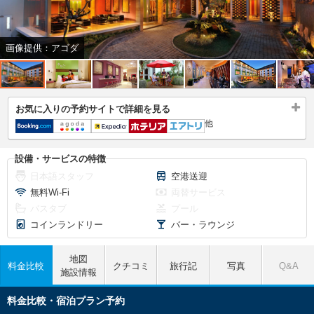
画像提供：アゴダ
お気に入りの予約サイトで詳細を見る
他
設備・サービスの特徴
日本語スタッフ
空港送迎
無料Wi-Fi
両替サービス
バスタブ
プール
コインランドリー
バー・ラウンジ
地図
料金比較
クチコミ
旅行記
写真
Q&A
施設情報
料金比較・宿泊プラン予約