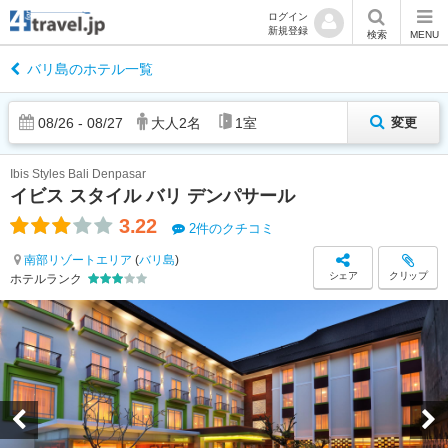
ログイン
新規登録
検索
MENU
バリ島のホテル一覧
08
/
26
-
08
/
27
大人
2
名
1
室
変更
Ibis Styles Bali Denpasar
イビス スタイル バリ デンパサール
3.22
2件のクチコミ
南部リゾートエリア
(
バリ島
)
シェア
クリップ
ホテルランク