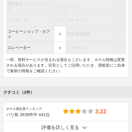
衛星放送／ケーブルテレ
―
―
ミニバー
ビ
―
―
バスローブ
キチネット
コーヒーショップ・カフ
○
―
障害者用施設
ェ
○
―
エレベーター
ヘアサロン
一部、有料サービスが含まれる場合もございます。ホテル情報は変更
される場合があります。目安としてご活用いただき、渡航前にご自身
で最新の情報をご確認ください。
クチコミ（2件）
ホテル満足度ランキング
3.22
バリ島
3838件中
441位
評価を詳しく見る