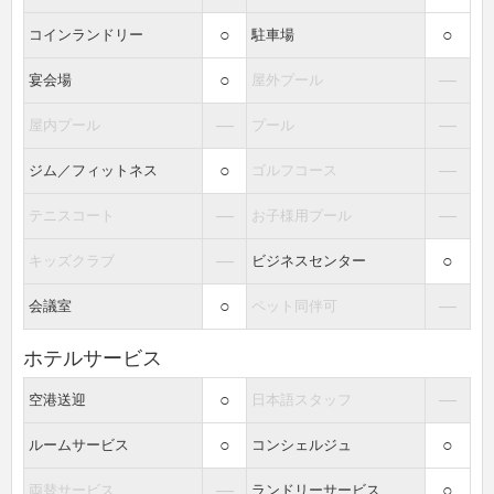
○
○
コインランドリー
駐車場
○
―
宴会場
屋外プール
―
―
屋内プール
プール
○
―
ジム／フィットネス
ゴルフコース
―
―
テニスコート
お子様用プール
―
○
キッズクラブ
ビジネスセンター
○
―
会議室
ペット同伴可
ホテルサービス
○
―
空港送迎
日本語スタッフ
○
○
ルームサービス
コンシェルジュ
―
○
両替サービス
ランドリーサービス