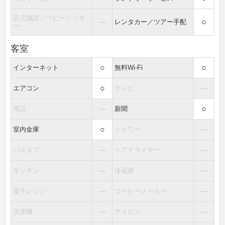
託児施設／ベビーシッタ
―
○
レンタカー／ツアー手配
ー
客室
○
○
インターネット
無料Wi-Fi
○
―
エアコン
テレビ
―
○
電話
新聞
○
―
室内金庫
シャワー
―
―
バスタブ
ヘアドライヤー
―
―
キッチン
冷蔵庫
―
―
電子レンジ
コーヒーメーカー
―
―
洗濯機
アイロン