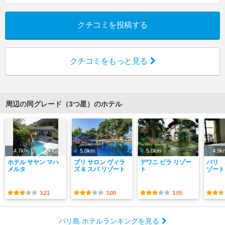
クチコミを投稿する
クチコミをもっと見る
周辺の同グレード（3つ星）のホテル
4.7km
5.0km
5.0km
4.9k
ホテル サヤン マハ
プリ サロン ヴィラ
デワニ ビラ リゾー
バリ 
メルタ
ズ & スパ リゾート
ト
ゾート
3.21
3.00
3.05
バリ島 ホテルランキングを見る