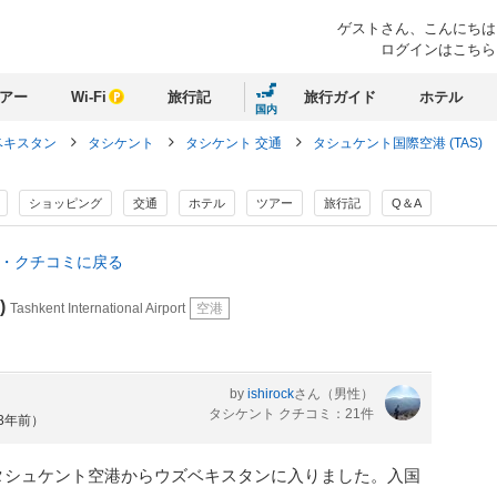
ゲストさん、
こんにちは
ログインはこちら
アー
Wi-Fi
旅行記
旅行ガイド
ホテル
国内
ベキスタン
タシケント
タシケント 交通
タシュケント国際空港 (TAS)
ショッピング
交通
ホテル
ツアー
旅行記
Q＆A
情報・クチコミに戻る
)
Tashkent International Airport
空港
by
ishirock
さん
（男性）
タシケント クチコミ：21件
約3年前）
タシュケント空港からウズベキスタンに入りました。入国