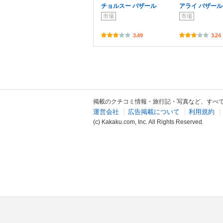
チョルスー バザール
アライ バザール
市場
市場
3.49
3.24
掲載のクチコミ情報・旅行記・写真など、すべ
運営会社
広告掲載について
利用規約
(c) Kakaku.com, Inc. All Rights Reserved.