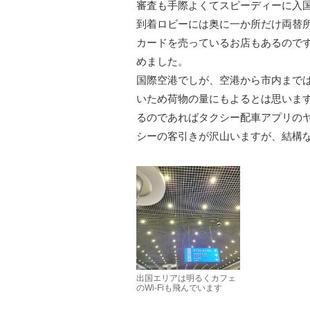
審査も手際よくてスピーディーに入
到着ロビーには奥に一か所だけ両替所
カードを売っているお店もあるので
めました。
国際空港でしが、空港から市内まで
いため荷物の量にもよるとは思いま
るのであればタクシー配車アプリの
シーの客引きが沢山いますが、結構
出国エリアは明るくカフェ
のWi-Fiも飛んでいます