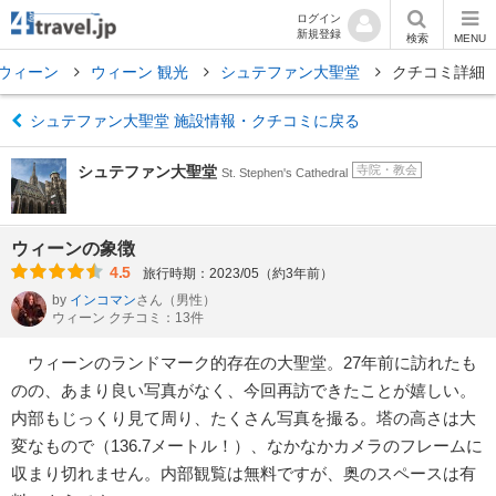
ログイン
新規登録
検索
MENU
ウィーン
ウィーン 観光
シュテファン大聖堂
クチコミ詳細
シュテファン大聖堂 施設情報・クチコミに戻る
シュテファン大聖堂
寺院・教会
St. Stephen's Cathedral
ウィーンの象徴
4.5
旅行時期：2023/05（約3年前）
by
インコマン
さん
（男性）
ウィーン クチコミ：13件
ウィーンのランドマーク的存在の大聖堂。27年前に訪れたも
のの、あまり良い写真がなく、今回再訪できたことが嬉しい。
内部もじっくり見て周り、たくさん写真を撮る。塔の高さは大
変なもので（136.7メートル！）、なかなかカメラのフレームに
収まり切れません。内部観覧は無料ですが、奥のスペースは有