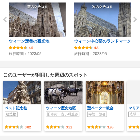
前のクチコミ
次のクチコミ
ウィーン定番の観光地
ウィーン中心部のランドマーク
4.5
4.5
旅行時期：2023/05
旅行時期：2023/05
このユーザーが利用した周辺のスポット
ペスト記念柱
ウィーン歴史地区
聖ペーター教会
マリア
建造物
旧市街・古い町並み
寺院・教会
広場・
3.82
3.92
3.95