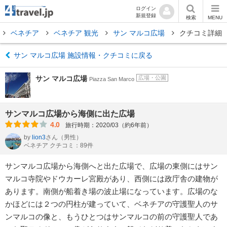
ログイン
新規登録
検索
MENU
ベネチア
ベネチア 観光
サン マルコ広場
クチコミ詳細
サン マルコ広場 施設情報・クチコミに戻る
サン マルコ広場
広場・公園
Piazza San Marco
サンマルコ広場から海側に出た広場
4.0
旅行時期：2020/03（約6年前）
by
lion3
さん
（男性）
ベネチア クチコミ：89件
サンマルコ広場から海側へと出た広場で、広場の東側にはサン
マルコ寺院やドウカーレ宮殿があり、西側には政庁舎の建物が
あります。南側が船着き場の波止場になっています。広場のな
かほどには２つの円柱が建っていて、ベネチアの守護聖人のサ
ンマルコの像と、もうひとつはサンマルコの前の守護聖人であ