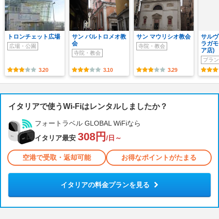
トロンチェット広場
サン バルトロメオ教
サン マウリシオ教会
サルヴ
会
ラガモ
広場・公園
寺院・教会
ア店)
寺院・教会
ブラン
3.20
3.10
3.29
イタリアで使うWi-Fiはレンタルしましたか？
フォートラベル GLOBAL WiFiなら
308円
イタリア最安
/日～
空港で受取・返却可能
お得なポイントがたまる
イタリアの料金プランを見る