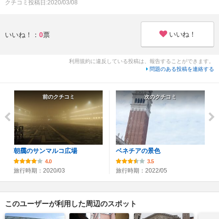
クチコミ投稿日:2020/03/08
いいね！
いいね！：
0
票
利用規約に違反している投稿は、報告することができます。
問題のある投稿を連絡する
前のクチコミ
次のクチコミ
朝靄のサンマルコ広場
ベネチアの景色
4.0
3.5
旅行時期：2020/03
旅行時期：2022/05
このユーザーが利用した周辺のスポット