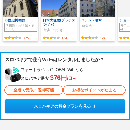
市歴史博物館
日本大使館(ブラチス
ロランド噴水
ショー
ラヴァ)
博物館・美術館・ギ
モニュ
建造物
ャラリー
碑
散歩・街歩き
3.25
3.34
3.24
スロバキアで使うWi-Fiはレンタルしましたか？
フォートラベル GLOBAL WiFiなら
376円
スロバキア最安
/日～
空港で受取・返却可能
お得なポイントがたまる
スロバキアの料金プランを見る