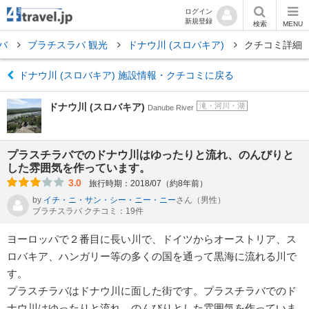
ログイン
新規登録
検索
MENU
ラバ
ブラチスラバ 観光
ドナウ川 (スロバキア)
クチコミ詳細
ドナウ川 (スロバキア) 施設情報・クチコミに戻る
ドナウ川 (スロバキア)
滝・河川・湖
Danube River
プラスチラバでのドナウ川はゆったりと流れ、のんびりと
した雰囲気を作っています。
3.0
旅行時期：2018/07（約8年前）
by
イチ・ニ・サン・シー・ニー・ニー
さん
（男性）
ブラチスラバ クチコミ：19件
ヨーロッパで２番目に長い川で、ドイツからオーストリア、ス
ロバキア、ハンガリー等の多くの国を通って黒海に流れる川で
す。
プラスチラバはドナウ川に面した街です。プラスチラバでのド
ナウ川はゆったりと流れ、のんびりとした雰囲気を作っていま