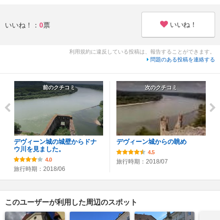
いいね！
いいね！：
0
票
利用規約に違反している投稿は、報告することができます。
問題のある投稿を連絡する
前のクチコミ
次のクチコミ
デヴィーン城の城壁からドナ
デヴィーン城からの眺め
ウ川を見ました。
4.5
4.0
旅行時期：2018/07
旅行時期：2018/06
このユーザーが利用した周辺のスポット