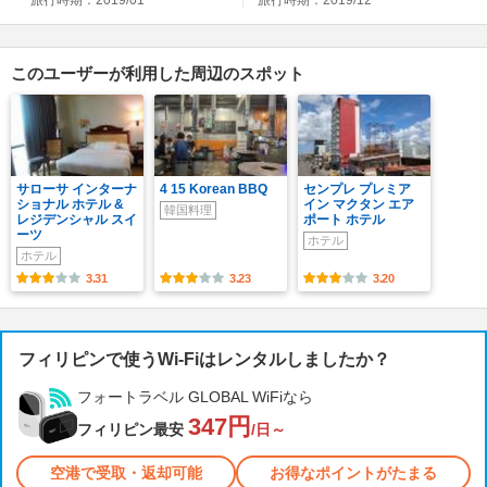
このユーザーが利用した周辺のスポット
サローサ インターナ
4 15 Korean BBQ
センプレ プレミア
ショナル ホテル &
イン マクタン エア
韓国料理
レジデンシャル スイ
ポート ホテル
ーツ
ホテル
ホテル
3.31
3.23
3.20
フィリピンで使うWi-Fiはレンタルしましたか？
フォートラベル GLOBAL WiFiなら
347円
フィリピン最安
/日～
空港で受取・返却可能
お得なポイントがたまる