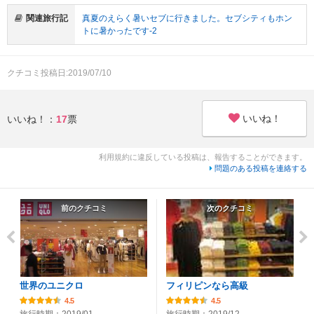
関連旅行記
真夏のえらく暑いセブに行きました。セブシティもホン
トに暑かったです-2
クチコミ投稿日:2019/07/10
いいね！
いいね！：
17
票
利用規約に違反している投稿は、報告することができます。
問題のある投稿を連絡する
前のクチコミ
次のクチコミ
世界のユニクロ
フィリピンなら高級
4.5
4.5
旅行時期：2019/01
旅行時期：2019/12