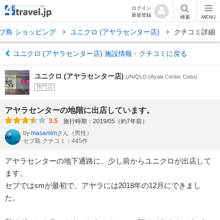
ログイン
新規登録
検索
MENU
ブ島 ショッピング
ユニクロ (アヤラセンター店)
クチコミ詳細
ユニクロ (アヤラセンター店) 施設情報・クチコミに戻る
ユニクロ (アヤラセンター店)
UNIQLO (Ayala Center Cebu)
専門店
アヤラセンターの地階に出店しています。
3.5
旅行時期：2019/05（約7年前）
by
masamim
さん
（男性）
セブ島 クチコミ：445件
アヤラセンターの地下通路に、少し前からユニクロが出店して
ます。
セブではsmが最初で、アヤラには2018年の12月にできまし
た。