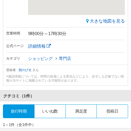
大きな地図を見る
9時00分～17時30分
営業時間
詳細情報
公式ページ
ショッピング
専門店
カテゴリ
登録者
髭のび太
さん
※施設情報については、時間の経過による変化などにより、必ずしも正確でない情
報が当サイトに掲載されている可能性があります。
クチコミ
（1件）
旅行時期
いいね数
満足度
投稿日
1～1件（全1件中）