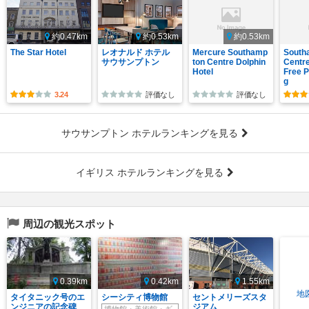
約0.47km
約0.53km
約0.53km
The Star Hotel
レオナルド ホテル
Mercure Southamp
South
サウサンプトン
ton Centre Dolphin
Centr
Hotel
Free P
g
3.24
評価なし
評価なし
サウサンプトン ホテルランキングを見る
イギリス ホテルランキングを見る
周辺の観光スポット
0.39km
0.42km
1.55km
地
タイタニック号のエ
シーシティ博物館
セントメリーズスタ
ンジニアの記念碑
ジアム