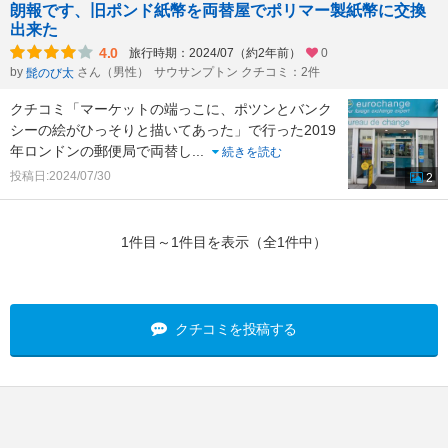
朗報です、旧ポンド紙幣を両替屋でポリマー製紙幣に交換
出来た
4.0
旅行時期：2024/07（約2年前）
0
by
さん（男性）
サウサンプトン クチコミ：2件
髭のび太
クチコミ「マーケットの端っこに、ポツンとバンク
シーの絵がひっそりと描いてあった」で行った2019
年ロンドンの郵便局で両替し
...
続きを読む
投稿日:2024/07/30
2
1件目～1件目を表示（全1件中）
クチコミを投稿する