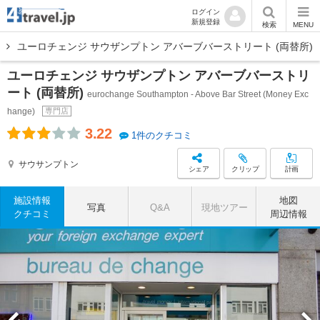
ログイン
新規登録
検索
MENU
ユーロチェンジ サウザンプトン アバーブバーストリート (両替所)
ユーロチェンジ サウザンプトン アバーブバーストリ
ート (両替所)
eurochange Southampton - Above Bar Street (Money Exc
hange)
専門店
3.22
1件のクチコミ
サウサンプトン
シェア
クリップ
計画
施設情報
地図
写真
Q&A
現地ツアー
クチコミ
周辺情報