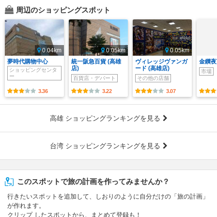
周辺のショッピングスポット
0.04km
0.05km
0.05km
夢時代購物中心
統一阪急百貨 (高雄
ヴィレッジヴァンガ
金鑚夜
店)
ード (高雄店)
ショッピングセンタ
市場
ー
百貨店・デパート
その他の店舗
3.36
3.22
3.07
高雄 ショッピングランキングを見る
台湾 ショッピングランキングを見る
このスポットで旅の計画を作ってみませんか？
行きたいスポットを追加して、しおりのように自分だけの「旅の計画」
が作れます。
クリップ したスポットから、まとめて登録も！