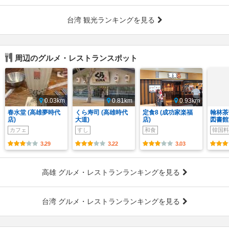
台湾 観光ランキングを見る
周辺のグルメ・レストランスポット
0.03km
0.81km
0.93km
春水堂 (高雄夢時代
くら寿司 (高雄時代
定食8 (成功家楽福
翰林茶
店)
大道)
店)
図書館
カフェ
すし
和食
韓国料
3.29
3.22
3.03
高雄 グルメ・レストランランキングを見る
台湾 グルメ・レストランランキングを見る