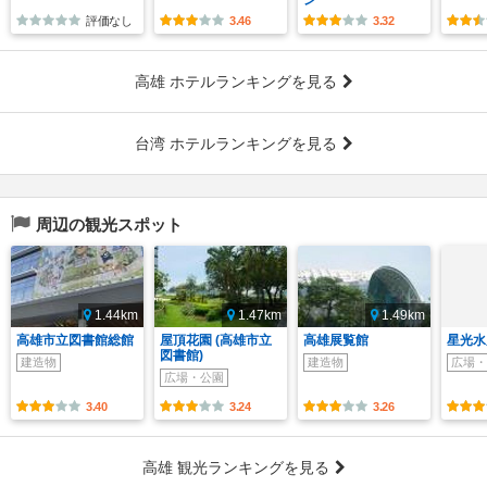
ン
評価なし
3.46
3.32
高雄 ホテルランキングを見る
台湾 ホテルランキングを見る
周辺の観光スポット
1.44km
1.47km
1.49km
高雄市立図書館総館
屋頂花園 (高雄市立
高雄展覧館
星光水
図書館)
建造物
建造物
広場・
広場・公園
3.40
3.24
3.26
高雄 観光ランキングを見る