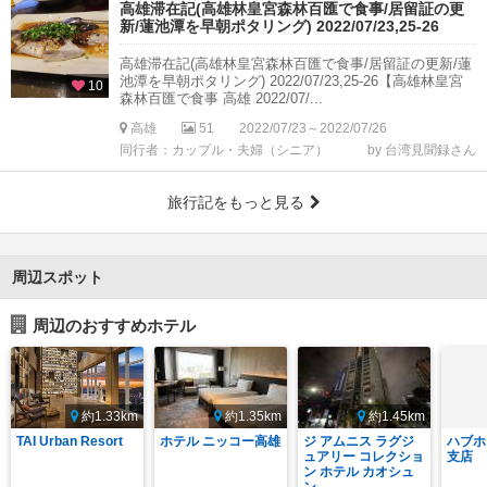
高雄滞在記(高雄林皇宮森林百匯で食事/居留証の更
新/蓮池潭を早朝ポタリング) 2022/07/23,25-26
高雄滞在記(高雄林皇宮森林百匯で食事/居留証の更新/蓮
池潭を早朝ポタリング) 2022/07/23,25-26【高雄林皇宮
10
森林百匯で食事 高雄 2022/07/...
高雄
51
2022/07/23～2022/07/26
同行者：カップル・夫婦（シニア）
by 台湾見聞録さん
旅行記をもっと見る
周辺スポット
周辺のおすすめホテル
約1.33km
約1.35km
約1.45km
TAI Urban Resort
ホテル ニッコー高雄
ジ アムニス ラグジ
ハブホ
ュアリー コレクショ
支店
ン ホテル カオシュ