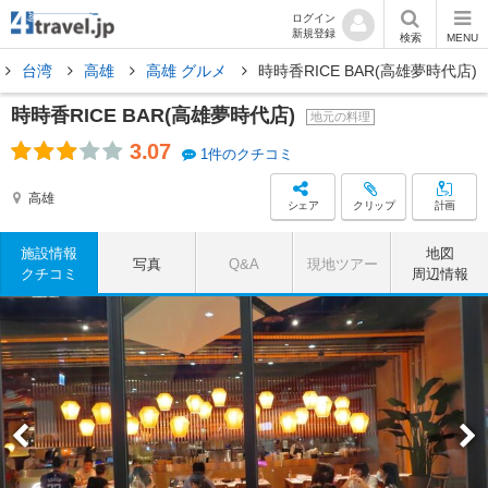
ログイン
新規登録
検索
MENU
台湾
高雄
高雄 グルメ
時時香RICE BAR(高雄夢時代店)
時時香RICE BAR(高雄夢時代店)
地元の料理
3.07
1件のクチコミ
高雄
シェア
クリップ
計画
施設情報
地図
写真
Q&A
現地ツアー
クチコミ
周辺情報