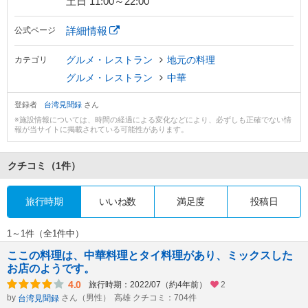
土日 11:00～22:00
詳細情報
公式ページ
グルメ・レストラン
地元の料理
カテゴリ
グルメ・レストラン
中華
登録者
台湾見聞録
さん
※施設情報については、時間の経過による変化などにより、必ずしも正確でない情
報が当サイトに掲載されている可能性があります。
クチコミ
（1件）
旅行時期
いいね数
満足度
投稿日
1～1件（全1件中）
ここの料理は、中華料理とタイ料理があり、ミックスした
お店のようです。
4.0
旅行時期：2022/07（約4年前）
2
by
さん（男性）
高雄 クチコミ：704件
台湾見聞録