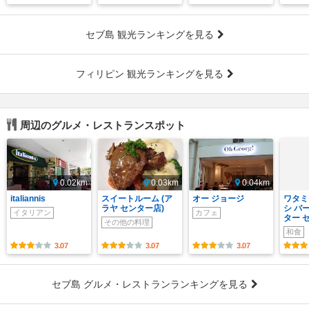
セブ島 観光ランキングを見る
フィリピン 観光ランキングを見る
周辺のグルメ・レストランスポット
0.02km
0.03km
0.04km
italiannis
スイートルーム (ア
オー ジョージ
ワタミ
ラヤ センター店)
シ バー
イタリアン
カフェ
ター 
その他の料理
和食
3.07
3.07
3.07
セブ島 グルメ・レストランランキングを見る