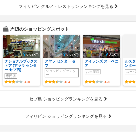
フィリピン グルメ・レストランランキングを見る
周辺のショッピングスポット
0.02km
0.07km
0.1km
ナショナルブックス
アヤラ センター セ
アイランズ スーベニ
ルスタ
トア (アヤラ センタ
ブ
ア
ンター
ー セブ店)
ショッピングセンタ
お土産店
スーパ
ー
専門店
3.20
3.64
3.20
セブ島 ショッピングランキングを見る
フィリピン ショッピングランキングを見る