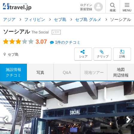
ログイン
新規登録
検索
MENU
アジア
フィリピン
セブ島
セブ島 グルメ
ソーシアル
ソーシアル
The Social
バー
3.07
1件のクチコミ
セブ島
シェア
クリップ
計画
施設情報
地図
写真
Q&A
現地ツアー
クチコミ
周辺情報