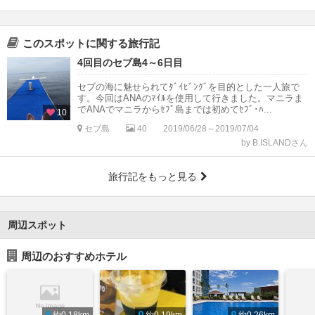
このスポットに関する旅行記
4回目のセブ島4～6日目
セブの海に魅せられてﾀﾞｲﾋﾞﾝｸﾞを目的とした一人旅で
す。今回はANAのﾏｲﾙを使用して行きました。マニラま
でANAでマニラからｾﾌﾞ島までは初めてｾﾌﾞ･ﾊ...
10
セブ島
40
2019/06/28～2019/07/04
by B.ISLANDさん
旅行記をもっと見る
周辺スポット
周辺のおすすめホテル