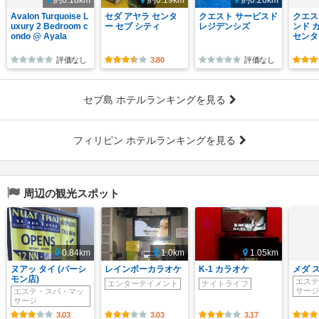
約0.18km
約0.19km
約0.26km
Avalon Turquoise L
セダ アヤラ センタ
クエスト サービスド
クエス
uxury 2 Bedroom c
ー セブ シティ
レジデンシズ
ンド 
ondo @ Ayala
センタ
評価なし
3.80
評価なし
セブ島 ホテルランキングを見る
フィリピン ホテルランキングを見る
周辺の観光スポット
0.84km
1.0km
1.05km
ヌアッ タイ (パーシ
レインボーカラオケ
K-1 カラオケ
メダ 
モン店)
エステ
エンターテイメント
ナイトライフ
サージ
エステ・スパ・マッ
サージ
3.03
3.03
3.17