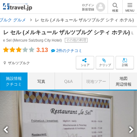
ログイン
新規登録
検索
MENU
ブルク グルメ
レ セル (メルキュール ザルツブルグ シティ ホテル)
レ セル (メルキュール ザルツブルグ シティ ホテル)
L
e Sel (Mercure Salzburg City Hotel)
その他の料理
3.13
2件のクチコミ
ザルツブルク
シェア
クリップ
計画
施設情報
地図
写真
Q&A
現地ツアー
クチコミ
周辺情報