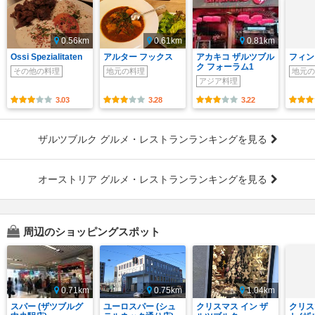
0.56km
0.61km
0.81km
Ossi Spezialitaten
アルター フックス
アカキコ ザルツブル
フィン
ク フォーラム1
その他の料理
地元の料理
地元の
アジア料理
3.03
3.28
3.22
ザルツブルク グルメ・レストランランキングを見る
オーストリア グルメ・レストランランキングを見る
周辺のショッピングスポット
0.71km
0.75km
1.04km
スパー (ザツブルグ
ユーロスパー (シュ
クリスマス イン ザ
クリス