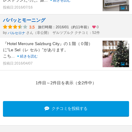
レストランだった。旅
...
続きを読む
投稿日:2016/07/16
1
パパッとモーニング
3.5
旅行時期：2016/01（約11年前）
0
by
さん（非公開）
ザルツブルク クチコミ：52件
バルセロナ
『Hotel Mercure Salzburg City』の１階（０階）
に“Le Sel（レ セル）”があります。
こち
...
続きを読む
投稿日:2016/04/07
4
1件目～2件目を表示（全2件中）
クチコミを投稿する