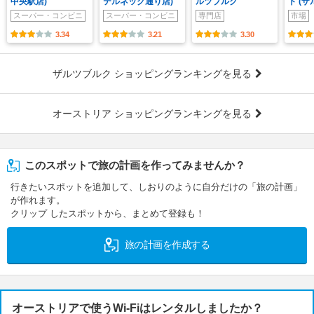
中央駅店)
テルネック通り店)
ルツブルク
ト (
スーパー・コンビニ
スーパー・コンビニ
専門店
市場
3.34
3.21
3.30
ザルツブルク ショッピングランキングを見る
オーストリア ショッピングランキングを見る
このスポットで旅の計画を作ってみませんか？
行きたいスポットを追加して、しおりのように自分だけの「旅の計画」
が作れます。
クリップ したスポットから、まとめて登録も！
旅の計画を作成する
オーストリアで使うWi-Fiはレンタルしましたか？