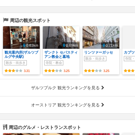
周辺の観光スポット
0.63km
0.69km
0.71km
観光案内所(ザルツブ
ザンクト セバスティ
リンツァーガッセ
カプツ
ルグ中央駅)
アン教会と墓地
散歩・街歩き
寺院・
散歩・街歩き
寺院・教会
3.31
3.25
3.25
ザルツブルク 観光ランキングを見る
オーストリア 観光ランキングを見る
周辺のグルメ・レストランスポット