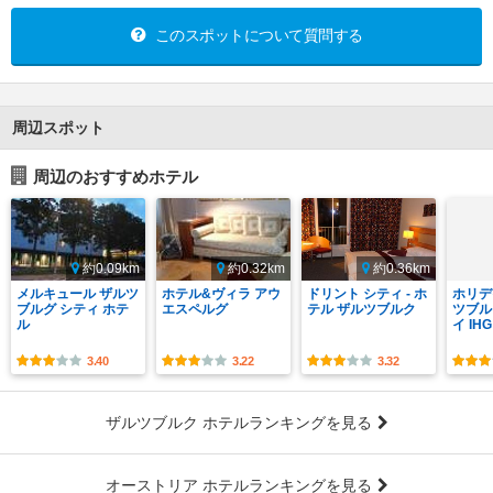
このスポットについて質問する
周辺スポット
周辺のおすすめホテル
約0.09km
約0.32km
約0.36km
メルキュール ザルツ
ホテル&ヴィラ アウ
ドリント シティ - ホ
ホリデ
ブルグ シティ ホテ
エスペルグ
テル ザルツブルク
ツブル
ル
イ IHG
3.40
3.22
3.32
ザルツブルク ホテルランキングを見る
オーストリア ホテルランキングを見る