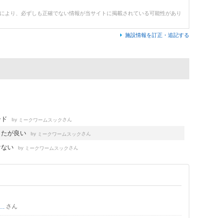
どにより、必ずしも正確でない情報が当サイトに掲載されている可能性があり
施設情報を訂正・追記する
ード
by
さん
ミークワームスック
したが良い
by
さん
ミークワームスック
けない
by
さん
ミークワームスック
さん
由人2017