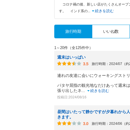
コロナ禍の後、新しい店がたくさんオープン
続きを読む
す。 インド系の
...
旅行時期
いいね数
1～20件（全125件中）
週末はいっぱい
3.5
旅行時期：2024/07（
連れの友達に会いにウォーキングスト
パタヤ屈指の観光地なだけあって週末
張り出したネ
...
続きを読む
投稿日:2024/08/16
昼間はいたって静かですが夕暮れから
きます。
3.0
旅行時期：2024/06（