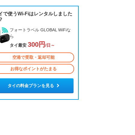
イで使うWi-Fiはレンタルしました
？
フォートラベル GLOBAL WiFiな
ら
300円
タイ最安
/日～
空港で受取・返却可能
お得なポイントがたまる
タイの料金プランを見る