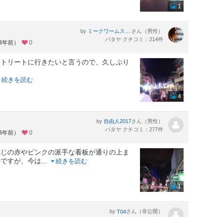
1
by
さん（男性）
ミークワームスック
パタヤ クチコミ：214件
約3年前）
0
ストリートに行きたいと言うので、久しぶり
続きを読む
4
by
さん（男性）
自由人2017
パタヤ クチコミ：277件
約3年前）
0
じの赤やピンクの派手な看板が通りの上ま
のですが、今は
...
続きを読む
1
by
さん（非公開）
T04