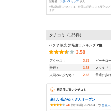
登録者
天然ハスカップ
さん
※施設情報については、時間の経過による変化な
ます。
クチコミ
（125件）
パタヤ 観光 満足度ランキング
2位
3.58
アクセス：
3.83
ビーチロ
景観：
3.53
スッキリ
人混みの少なさ：
2.48
普通に歩
満足度の高いクチコミ
新しい店がたくさんオープン
旅行時期 2024/03
by
自
4.0