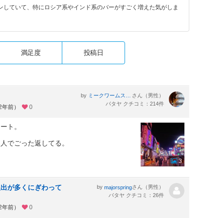
していて、特にロシア系やインド系のバーがすごく増えた気がしま
満足度
投稿日
by
さん（男性）
ミークワームスック
パタヤ クチコミ：214件
約2年前）
0
リート。
は人でごった返してる。
3
人出が多くにぎわって
by
さん（男性）
majorspring
パタヤ クチコミ：26件
約2年前）
0