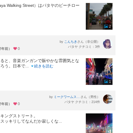
a Walking Street）はパタヤのビーチロー
2
by
さん（非公開）
こんちき
パタヤ クチコミ：3件
約2年前）
0
なると、音楽ガンガンで賑やかな雰囲気とな
だろう。日本で
...
続きを読む
1
by
さん（男性）
ミークワームスック
パタヤ クチコミ：214件
約2年前）
0
ーキングストリート。
りスッキリしてなんだか寂しくな
...