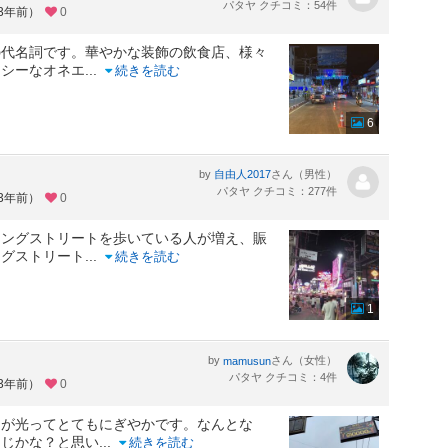
パタヤ クチコミ：54件
約3年前）
0
の代名詞です。華やかな装飾の飲食店、様々
クシーなオネエ
...
続きを読む
6
by
さん（男性）
自由人2017
パタヤ クチコミ：277件
約3年前）
0
ングストリートを歩いている人が増え、賑
ングストリート
...
続きを読む
1
by
さん（女性）
mamusun
パタヤ クチコミ：4件
約3年前）
0
ンが光ってとてもにぎやかです。なんとな
んじかな？と思い
...
続きを読む