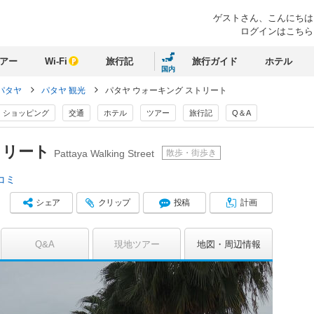
ゲストさん、
こんにちは
ログインはこちら
アー
Wi-Fi
旅行記
旅行ガイド
ホテル
国内
パタヤ
パタヤ 観光
パタヤ ウォーキング ストリート
ショッピング
交通
ホテル
ツアー
旅行記
Q＆A
トリート
散歩・街歩き
Pattaya Walking Street
コミ
シェア
クリップ
投稿
計画
Q&A
現地ツアー
地図
周辺情報