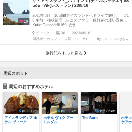
ザ・アイスランド_パフィン 1 (ディルホゥラエイ)/S
uður-Vík(レストラン) 23/8/16
2023年8月、10日間アイスランドへドライブ旅行。 8/1
6 午前 柱状節理...レニスファラ 僕好みの凄い景色...
10
Katla Geopark8/16午後ラ...
ヴィーク
36
2023/08/16
同行者：カップル・夫婦（シニア）
by take_it_easyさん
旅行記をもっと見る
周辺スポット
周辺のおすすめホテル
約0.81km
約0.93km
約5.86km
アイスランディア ホ
ホテル ヴィク アー
The Barn
ホテル
テル ヴィーク
ミルダル
ケアホ