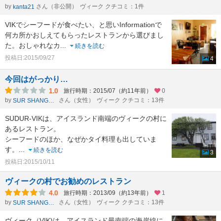
by
さん（非公開）
ヴィーク クチコミ：1件
kanta21
VIKでシーフードが食べたい、と思いInformationで
何カ所かおしえてもらったレストランから選びまし
た。おしゃれなカ
...
続きを読む
投稿日:2015/09/27
4
今回はがっかり…
1.0
旅行時期：2015/07（約11年前）
0
by
さん（女性）
ヴィーク クチコミ：13件
SUR SHANGHAI
SUDUR-VIKは、アイスランド南端のヴィークの村に
あるレストラン。
シーフードのほか、なぜかタイ料理も出していま
す。
...
続きを読む
3
投稿日:2015/10/11
ヴィークの村でお勧めのレストラン
4.0
旅行時期：2013/09（約13年前）
1
by
さん（女性）
ヴィーク クチコミ：13件
SUR SHANGHAI
ヴィーク（VIK)は、アイスランド最南端の海岸線に