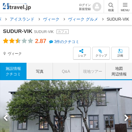
ログイン
新規登録
検索
MENU
パ
アイスランド
ヴィーク
ヴィーク グルメ
SUDUR-VIK
SUDUR-VIK
SUDUR-VIK
カフェ
2.87
3件のクチコミ
ヴィーク
シェア
クリップ
計画
施設情報
地図
写真
Q&A
現地ツアー
クチコミ
周辺情報