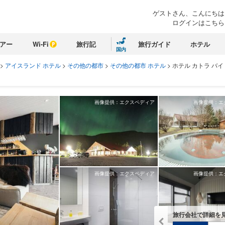
ゲストさん、こんにちは
ログインはこちら
アー
Wi-Fi
旅行記
旅行ガイド
ホテル
国内
>
アイスランド ホテル
>
その他の都市
>
その他の都市 ホテル
>
ホテル カトラ バイ
画像提供：エクスペディア
画像提供：エ
画像提供：エクスペディア
画像提供：エ
旅行会社で詳細を