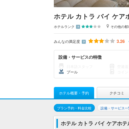
ホテル カトラ バイ ケア
ホテルランク
その他の都
？
3.26
みんなの満足度
？
設備・サービスの特徴
日本語スタッフ
空港送
プール
コイン
ホテル概要・予約
クチコミ
プラン予約・料金比較
設備・サービス一
ホテル カトラ バイ ケアホ