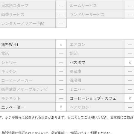
日本語スタッフ
―
ルームサービス
―
両替サービス
―
ランドリーサービス
―
レンタカー／ツアー手配
―
無料Wi-Fi
○
エアコン
―
電話
―
新聞
―
シャワー
―
バスタブ
○
キッチン
―
冷蔵庫
―
コーヒーメーカー
―
洗濯機
―
衛星放送／ケーブルテレビ
―
ミニバー
―
キチネット
―
コーヒーショップ・カフェ
○
エレベーター
○
ヘアサロン
―
す。ホテル情報は変更される場合があります。目安としてご活用いただき、渡航前にご自身
、施設情報は保証されませんので、必ず事前にご確認のうえご利用ください。