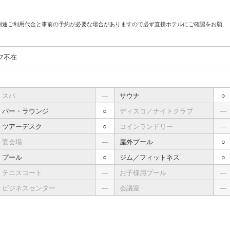
別途ご利用代金と事前の予約が必要な場合がありますので必ず直接ホテルにご確認をお願
フ不在
スパ
―
サウナ
○
バー・ラウンジ
○
ディスコ／ナイトクラブ
―
ツアーデスク
○
コインランドリー
―
宴会場
―
屋外プール
○
プール
○
ジム／フィットネス
○
テニスコート
―
お子様用プール
―
ビジネスセンター
―
会議室
―