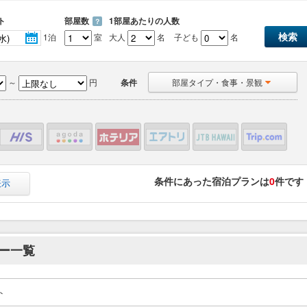
ト
部屋数
1部屋あたりの人数
？
1泊
室
大人
名
子ども
名
～
円
条件
部屋タイプ・食事・景観
条件にあった宿泊プランは
0
件です
表示
ー一覧
ト