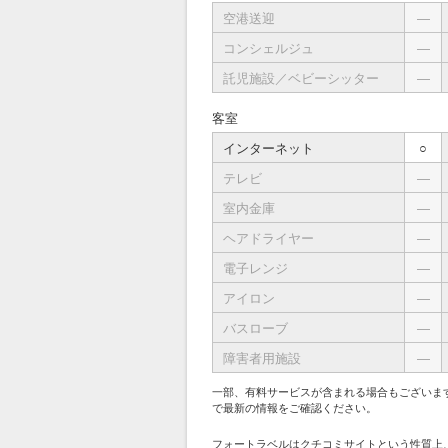
空港送迎
―
コンシェルジュ
―
託児施設／ベビーシッター
―
客室
インターネット
○
テレビ
―
室内金庫
―
ヘアドライヤー
―
電子レンジ
―
アイロン
―
バスローブ
―
障害者用施設
―
一部、有料サービスが含まれる場合もございま
で最新の情報をご確認ください。
フォートラベルはクチコミサイトという性質上