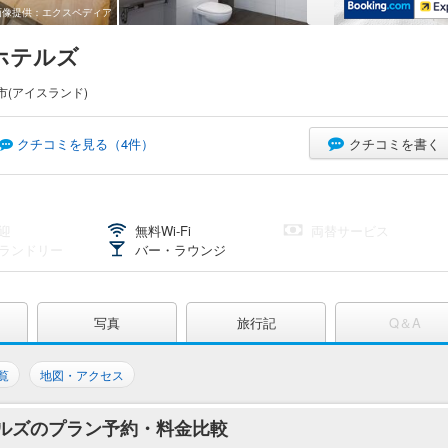
画像提供：エクスペディア
ホテルズ
市(アイスランド)
クチコミを書く
クチコミを見る（
4
件）
迎
無料Wi-Fi
両替サービス
ランドリー
バー・ラウンジ
写真
旅行記
Q＆A
覧
地図・アクセス
テルズのプラン予約・料金比較