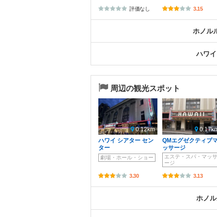
評価なし
3.15
ホノル
ハワイ
周辺の観光スポット
0.12km
0.17k
ハワイ シアター セン
QMエグゼクティブ
ター
ッサージ
エステ・スパ・マッ
劇場・ホール・ショー
ージ
3.30
3.13
ホノル