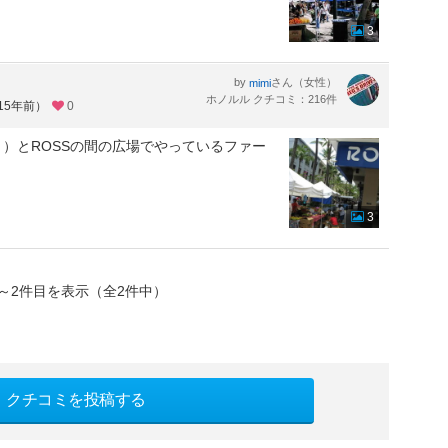
3
by
さん（女性）
mimi
ホノルル クチコミ：216件
15年前）
0
ト？）とROSSの間の広場でやっているファー
3
～2件目を表示（全2件中）
クチコミを投稿する