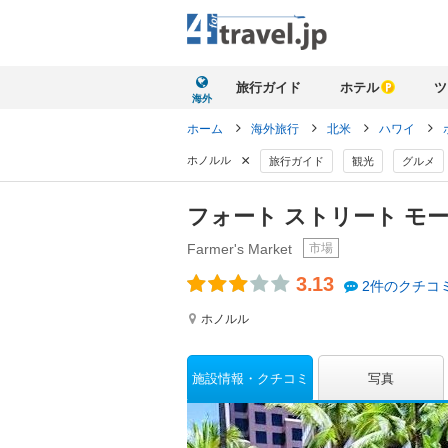
旅行ガイド
ホテル
ツ
海外
ホーム
海外旅行
北米
ハワイ
×
ホノルル
旅行ガイド
観光
グルメ
フォート ストリート モ
市場
Farmer's Market
3.13
2件のクチコ
ホノルル
施設情報
クチコミ
写真