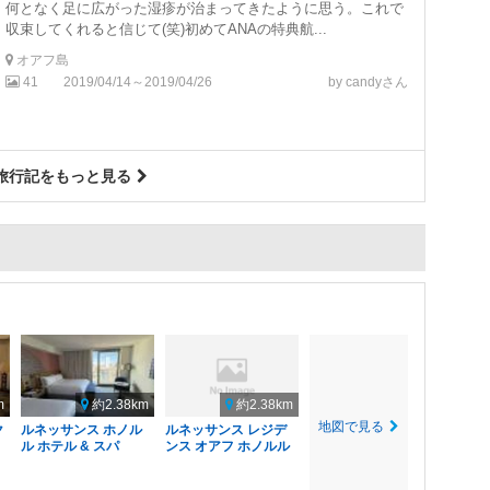
何となく足に広がった湿疹が治まってきたように思う。これで
収束してくれると信じて(笑)初めてANAの特典航...
オアフ島
41
2019/04/14～2019/04/26
by candyさん
旅行記をもっと見る
m
約2.38km
約2.38km
地図で見る
ク
ルネッサンス ホノル
ルネッサンス レジデ
ル ホテル & スパ
ンス オアフ ホノルル