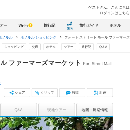
ゲストさん、
こんにちは
ログインはこちら
アー
Wi-Fi
旅行記
旅行ガイド
ホテル
国内
ホノルル
ホノルル ショッピング
フォート ストリート モール ファーマー
ショッピング
交通
ホテル
ツアー
旅行記
Q＆A
ール ファーマーズマーケット
Fort Street Mall
ミ
シェア
クリップ
投稿
計画
Q&A
現地ツアー
地図
周辺情報