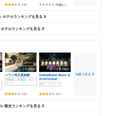
3.35
評価なし
ル ホテルランキングを見る
 ホテルランキングを見る
m
0.28km
0.28km
地図で見る
マ
ハワイ州立美術館
HallowBaloo Music &
ArtsFestival
博物館・美術館・ギャ
ラリー
サ
祭り・イベント
3.34
3.07
ル 観光ランキングを見る