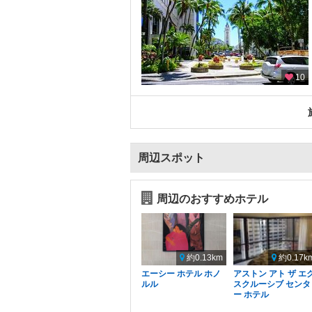
10
周辺スポット
周辺のおすすめホテル
約0.13km
約0.17k
エーシー ホテル ホノ
アストン アト ザ エ
ルル
スクルーシブ センタ
ー ホテル