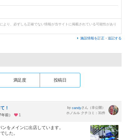
どにより、必ずしも正確でない情報が当サイトに掲載されている可能性があり
施設情報を訂正・追記する
満足度
投稿日
みて！
by
さん（非公開）
candy
ホノルル クチコミ：31件
約7年前）
1
」がパンをメインに出店しています。
んでした。