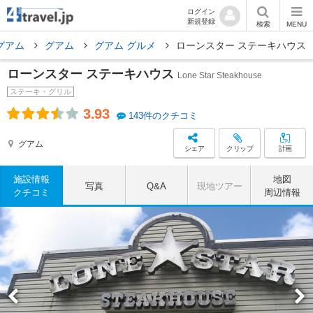
ログイン
新規登録
検索
MENU
グアム
グアム
グアム グルメ
ローンスター ステーキハウス
ローンスター ステーキハウス
Lone Star Steakhouse
ステーキ・グリル
3.93
143件のクチコミ
グアム
シェア
クリップ
計画
施設情報
地図
写真
Q&A
現地ツアー
クチコミ
周辺情報