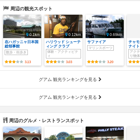
周辺の観光スポット
0.1km
0.12km
0.69km
在ハガッニャ日本国
ハリウッド シューテ
サファイア
チャモ
総領事館
ィング クラブ
ナイト
マリンスポーツ
体験・アクティビテ
アクテ
散歩・街歩き
ィ
り物体
3.13
3.03
3.20
グアム 観光ランキングを見る
グアム 観光ランキングを見る
周辺のグルメ・レストランスポット