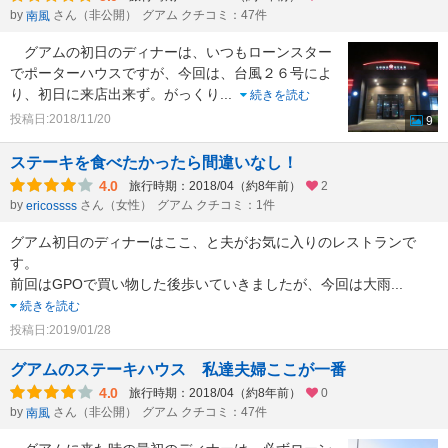
by
さん（非公開）
グアム クチコミ：47件
南風
グアムの初日のディナーは、いつもローンスター
でポーターハウスですが、今回は、台風２６号によ
り、初日に来店出来ず。がっくり
...
続きを読む
投稿日:2018/11/20
9
ステーキを食べたかったら間違いなし！
4.0
旅行時期：2018/04（約8年前）
2
by
さん（女性）
グアム クチコミ：1件
ericossss
グアム初日のディナーはここ、と夫がお気に入りのレストランで
す。
前回はGPOで買い物した後歩いていきましたが、今回は大雨
...
続きを読む
投稿日:2019/01/28
グアムのステーキハウス 私達夫婦ここが一番
4.0
旅行時期：2018/04（約8年前）
0
by
さん（非公開）
グアム クチコミ：47件
南風