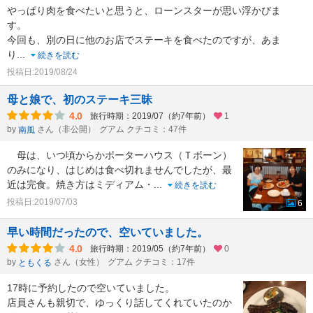
やっぱり肉を食べたいと思うと、ローンスターが思い浮かびま
す。
今回も、別の日に他のお店でステーキを食べたのですが、あま
り
...
続きを読む
投稿日:2019/08/24
母と娘で、初のステーキ三昧
4.0
旅行時期：2019/07（約7年前）
1
by
さん（非公開）
グアム クチコミ：47件
南風
母は、いつ頃からかポーターハウス（Ｔボーン）
のみになり、はじめは食べ切れませんでしたが、最
近は完食。焼き方はミディアム・
...
続きを読む
投稿日:2019/07/03
6
早い時間だったので、空いていました。
4.0
旅行時期：2019/05（約7年前）
0
by
さん（女性）
グアム クチコミ：17件
ともくる
17時に予約したので空いていました。
店員さんも親切で、ゆっくり話してくれていたのか