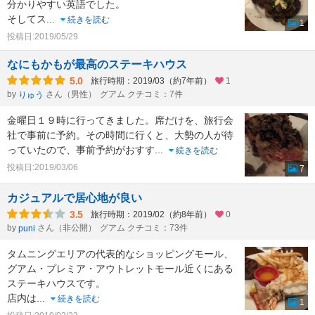
分かりやすい英語でした。
そしてス
...
続きを読む
1
投稿日:2019/05/29
なにもかもが最高のステーキハウス
5.0
旅行時期：2019/03（約7年前）
1
by
さん（男性）
グアム クチコミ：7件
りゅう
金曜日１９時に行ってきました。席だけを、旅行会
社で事前に予約。その時間に行くと、大勢の人が待
っていたので、事前予約がおすす
...
続きを読む
投稿日:2019/03/06
7
カジュアルで居心地が良い
3.5
旅行時期：2019/02（約8年前）
0
by
さん（非公開）
グアム クチコミ：73件
puni
タムニングエリアの代表的なショッピングモール、
グアム・プレミア・アウトレットモール近くにある
ステーキハウスです。
店内は
...
続きを読む
1