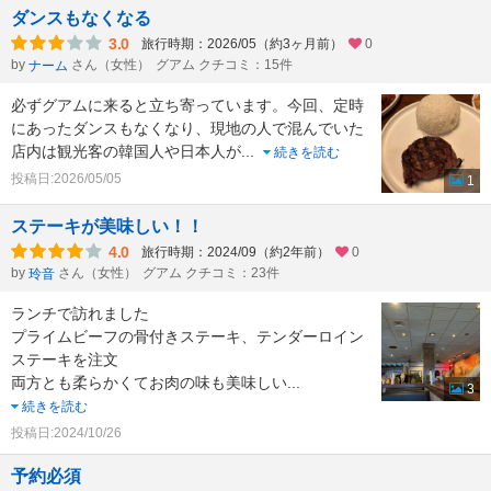
ダンスもなくなる
3.0
旅行時期：2026/05（約3ヶ月前）
0
by
さん（女性）
グアム クチコミ：15件
ナーム
必ずグアムに来ると立ち寄っています。今回、定時
にあったダンスもなくなり、現地の人で混んでいた
店内は観光客の韓国人や日本人が
...
続きを読む
投稿日:2026/05/05
1
ステーキが美味しい！！
4.0
旅行時期：2024/09（約2年前）
0
by
さん（女性）
グアム クチコミ：23件
玲音
ランチで訪れました
プライムビーフの骨付きステーキ、テンダーロイン
ステーキを注文
両方とも柔らかくてお肉の味も美味しい
...
3
続きを読む
投稿日:2024/10/26
予約必須