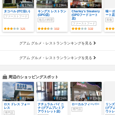
0.17km
0.19km
0.21km
タコベル (ITC沿い)
キングス レストラン
Charley's Steakery
味一 
(GPO店)
(GPOフードコート
ート店
ファーストフード
店)
地元の料理
和食
ファーストフード
3.21
3.52
3.32
グアム グルメ・レストランランキングを見る
グアム グルメ・レストランランキングを見る
周辺のショッピングスポット
0.19km
0.21km
0.21km
ロス ドレス フォー
ナチュラル バイ ニ
ローカルフィーバー
リンズ
レス
ナ (グアムプレミア
(グア
専門店
アウトレット店)
ウトレ
専門店