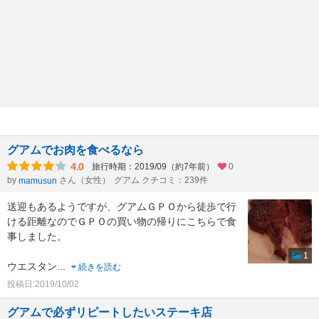
グアムでお肉を食べるなら
4.0
旅行時期：2019/09（約7年前）
0
by
さん（女性）
グアム クチコミ：239件
mamusun
送迎もあるようですが、グアムＧＰＯから徒歩で行
ける距離なのでＧＰＯの買い物の帰りにこちらで食
事しました。
1
ウエスタン
...
続きを読む
投稿日:2019/10/02
グアムで必ずリピートしたいステーキ店