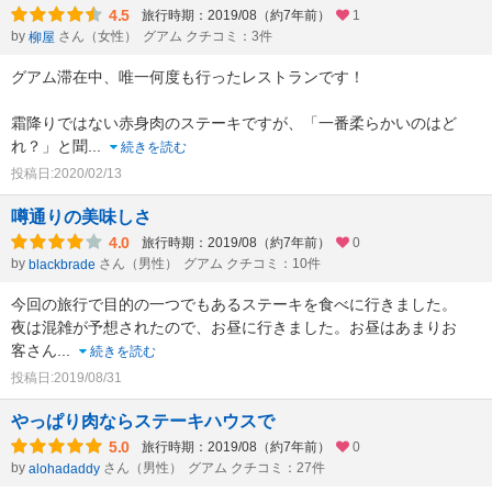
4.5
旅行時期：2019/08（約7年前）
1
by
さん（女性）
グアム クチコミ：3件
柳屋
グアム滞在中、唯一何度も行ったレストランです！
霜降りではない赤身肉のステーキですが、「一番柔らかいのはど
れ？」と聞
...
続きを読む
投稿日:2020/02/13
噂通りの美味しさ
4.0
旅行時期：2019/08（約7年前）
0
by
さん（男性）
グアム クチコミ：10件
blackbrade
今回の旅行で目的の一つでもあるステーキを食べに行きました。
夜は混雑が予想されたので、お昼に行きました。お昼はあまりお
客さん
...
続きを読む
投稿日:2019/08/31
やっぱり肉ならステーキハウスで
5.0
旅行時期：2019/08（約7年前）
0
by
さん（男性）
グアム クチコミ：27件
alohadaddy