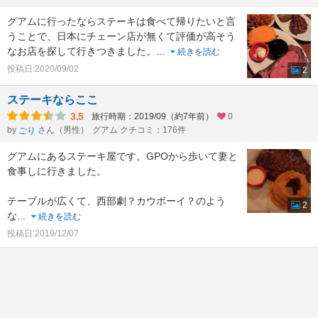
グアムに行ったならステーキは食べて帰りたいと言
うことで、日本にチェーン店が無くて評価が高そう
なお店を探して行きつきました。
...
続きを読む
投稿日:2020/09/02
2
ステーキならここ
3.5
旅行時期：2019/09（約7年前）
0
by
さん（男性）
グアム クチコミ：176件
ごり
グアムにあるステーキ屋です。GPOから歩いて妻と
食事しに行きました。
テーブルが広くて、西部劇？カウボーイ？のよう
2
な
...
続きを読む
投稿日:2019/12/07