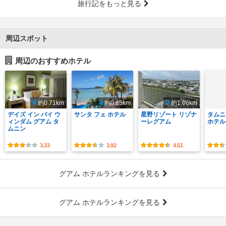
旅行記をもっと見る
周辺スポット
周辺のおすすめホテル
約0.71km
約0.85km
約1.06km
デイズ イン バイ ウ
サンタ フェ ホテル
星野リゾート リゾナ
タムニ
ィンダム グアム タ
ーレグアム
ホテル
ムニン
3.33
3.92
4.51
グアム ホテルランキングを見る
グアム ホテルランキングを見る