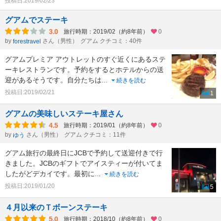
投稿日:2019/02/23
グアムでステーキ
3.0
旅行時期：2019/02（約8年前）
0
by
さん（男性）
グアム クチコミ：40件
forestravel
グアムプレミア アウトレットのすぐ近くにあるステ
ーキレストランです。予約をするとホテルからの送
迎があるそうです。自分たちは
...
続きを読む
投稿日:2019/02/21
1
グアムの美味しいステーキ屋さん
4.5
旅行時期：2019/01（約8年前）
0
by
さん（男性）
グアム クチコミ：11件
ゆう
グアム旅行の最終日にJCBで予約して送迎付きで行
きました。JCBのギフトでアイスティーが付いてま
したがどデカイです。最初に
...
続きを読む
投稿日:2019/01/20
5
４月以来のＴボーンステーキ
5.0
旅行時期：2018/10（約8年前）
0