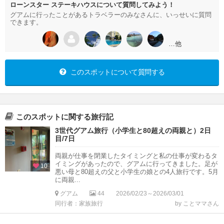
ローンスター ステーキハウスについて質問してみよう！
グアムに行ったことがあるトラベラーのみなさんに、いっせいに質問
できます。
…他
このスポットについて質問する
このスポットに関する旅行記
3世代グアム旅行（小学生と80超えの両親と）2日
目/7日
両親が仕事を閉業したタイミングと私の仕事が変わるタ
イミングがあったので、グアムに行ってきました。足が
10
悪い母と80超えの父と小学生の娘との4人旅行です。5月
に両親...
グアム
44
2026/02/23～2026/03/01
同行者：家族旅行
by ことママさん