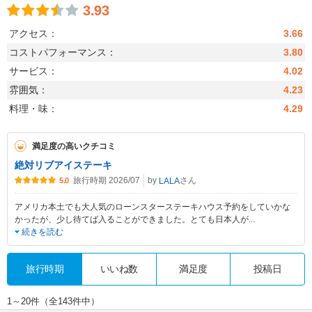
3.93
アクセス：
3.66
コストパフォーマンス：
3.80
サービス：
4.02
雰囲気：
4.23
料理・味：
4.29
満足度の高いクチコミ
絶対リブアイステーキ
旅行時期 2026/07
by
さん
LALA
5.0
アメリカ本土でも大人気のローンスターステーキハウス予約をしていかな
かったが、少し待てば入ることができました。とても日本人が
...
続きを読む
旅行時期
いいね数
満足度
投稿日
1～20件（全143件中）