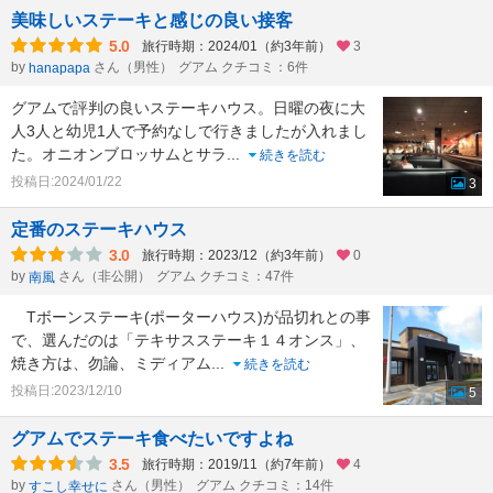
美味しいステーキと感じの良い接客
5.0
旅行時期：2024/01（約3年前）
3
by
さん（男性）
グアム クチコミ：6件
hanapapa
グアムで評判の良いステーキハウス。日曜の夜に大
人3人と幼児1人で予約なしで行きましたが入れまし
た。オニオンブロッサムとサラ
...
続きを読む
投稿日:2024/01/22
3
定番のステーキハウス
3.0
旅行時期：2023/12（約3年前）
0
by
さん（非公開）
グアム クチコミ：47件
南風
Tボーンステーキ(ポーターハウス)が品切れとの事
で、選んだのは「テキサスステーキ１４オンス」、
焼き方は、勿論、ミディアム
...
続きを読む
投稿日:2023/12/10
5
グアムでステーキ食べたいですよね
3.5
旅行時期：2019/11（約7年前）
4
by
さん（男性）
グアム クチコミ：14件
すこし幸せに